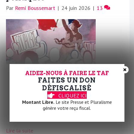
Par
Remi Boussemart
|
24 juin 2026
|
13
×
AIDEZ-NOUS À FAIRE LE TAF
FAITES UN DON
Dans une tribune, le président des Jeunes
DÉFISCALISÉ
socialistes Rémi Boussemart alerte sur le risque
CLIQUEZ ICI
d’un nouvel échec du camp progressiste si ses
Montant Libre.
Le site Presse et Pluralisme
responsables persistent dans les divisions, les
génère votre reçu fiscal.
ambitions personnelles et l’absence de débouché
politique pour la jeunesse.
Lire la suite