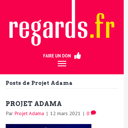
ermer
FAIRE UN DON
Posts de Projet Adama
PROJET ADAMA
Par
Projet Adama
|
12 mars 2021
|
0