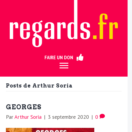
ermer
FAIRE UN DON
Posts de Arthur Soria
GEORGES
Par
Arthur Soria
|
3 septembre 2020
|
0