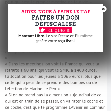
pour qui c’est le premier meeting de leur vie. »
×
« Avec le programme et avec le Parlement de l’Union
AIDEZ-NOUS À FAIRE LE TAF
populaire, on a réussi à dépasser l’homme
FAITES UN DON
providentiel. »
DÉFISCALISÉ
« Il y a quelque chose qui est en train de se passer
CLIQUEZ ICI
partout en France. »
Montant Libre.
Le site Presse et Pluralisme
« Avec le programme l’Avenir en commun, on est en
génère votre reçu fiscal.
train de fabriquer le monde que l’on a envie de
changer, la France de demain unie dans l’humanisme.
»
« Dans les meetings, on voit la France qui veut la
retraite à 60 ans, qui veut le SMIC à 1400 euros,
l’allocation pour les jeunes à 1063 euros, plus que
celle qui a peur de se prendre des bombes ou de
l’élection de Marine Le Pen. »
« Si on ne prend pas la dimension aujourd’hui de ce
qui est en train de se passer, on va rater le coche et
ce coche, c’est que le programme L’Avenir en Commun