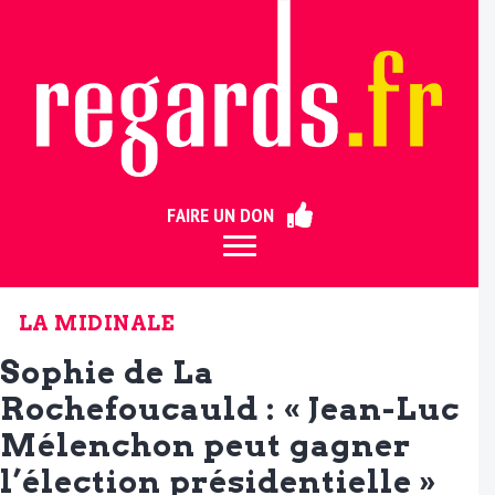
ermer
FAIRE UN DON
LA MIDINALE
Sophie de La
Rochefoucauld : « Jean-Luc
Mélenchon peut gagner
l’élection présidentielle »