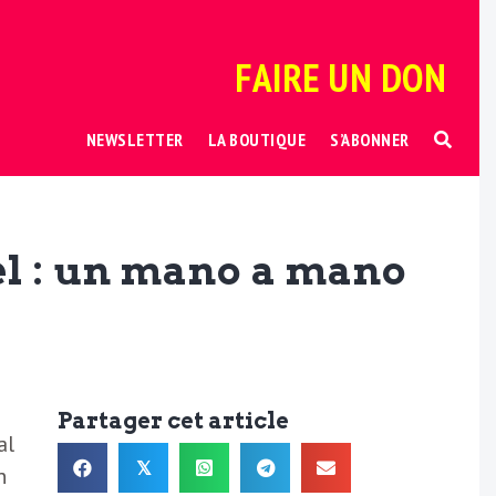
FAIRE UN DON
NEWSLETTER
LA BOUTIQUE
S’ABONNER
l : un mano a mano
Partager cet article
al
𝕏
n