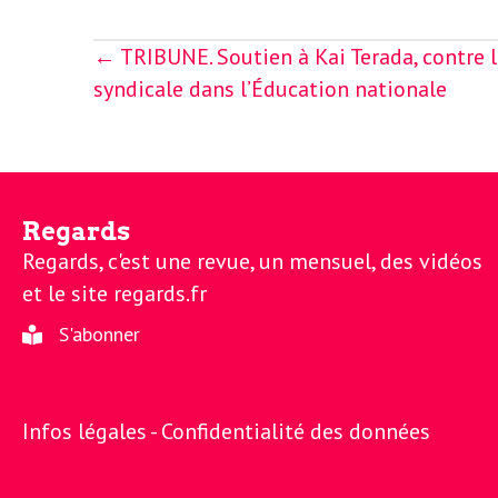
o
r
Posts
d
← TRIBUNE. Soutien à Kai Terada, contre l
m
navigation
syndicale dans l’Éducation nationale
s
U
S
Regards
Regards, c'est une revue, un mensuel, des vidéos
A
et le site regards.fr
S'abonner
L
Infos légales -
Confidentialité des données
a