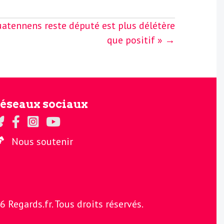
Quatennens reste député est plus délétère
que positif » →
éseaux sociaux
gards sur Twitter
Regards sur Facebook
Regards sur Instagram
La chaine Regards sur Youtube
Nous soutenir
Regards.fr. Tous droits réservés.