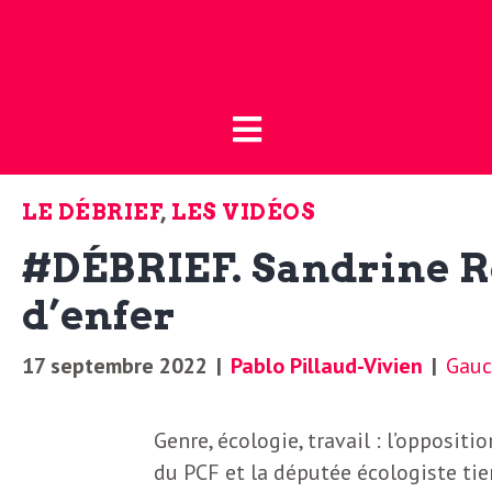
Fermer
L
L
a
’
B
LE DÉBRIEF
,
LES VIDÉOS
o
a
#DÉBRIEF. Sandrine R
u
t
d’enfer
c
i
17 septembre 2022
|
Pablo Pillaud-Vivien
|
Gauc
t
q
u
Genre, écologie, travail : l’opposit
u
e
du PCF et la députée écologiste tie