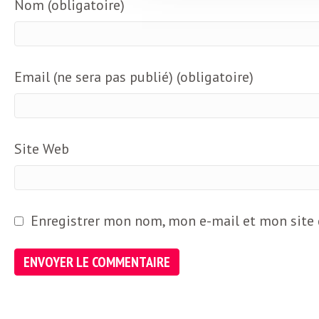
Nom (obligatoire)
b
L
e
r
t
Email (ne sera pas publié) (obligatoire)
i
t
r
e
Site Web
e
d
f
e
Enregistrer mon nom, mon e-mail et mon site
R
F
e
g
r
a