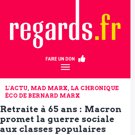
ermer
FAIRE UN DON
L'ACTU
,
MAD MARX, LA CHRONIQUE
ÉCO DE BERNARD MARX
Retraite à 65 ans : Macron
promet la guerre sociale
aux classes populaires