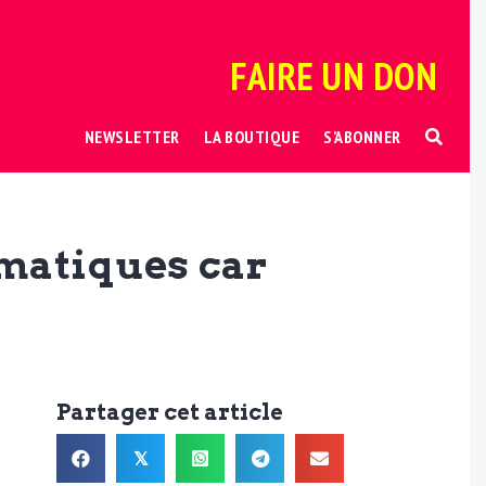
FAIRE UN DON
NEWSLETTER
LA BOUTIQUE
S’ABONNER
ématiques car
Partager cet article
𝕏