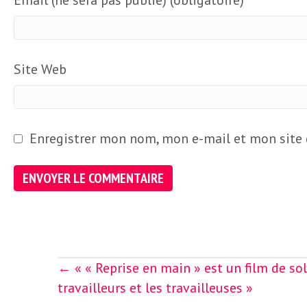
o
r
d
m
s
Site Web
U
S
Enregistrer mon nom, mon e-mail et mon site
A
L
Posts
← « « Reprise en main » est un film de sol
a
navigation
travailleurs et les travailleuses »