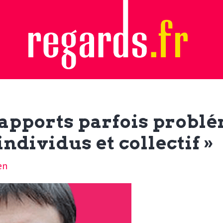
 rapports parfois probl
ndividus et collectif »
en