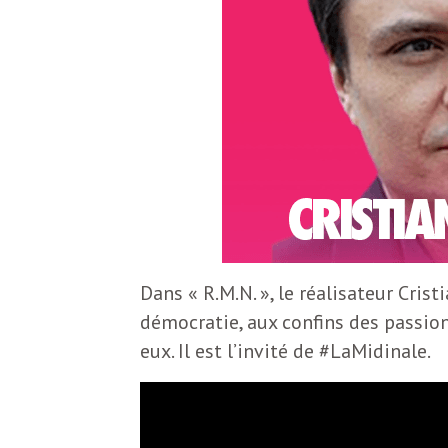
S
L
’
a
a
b
M
o
n
i
n
e
d
Dans « R.M.N. », le réalisateur Cris
r
démocratie, aux confins des passio
i
à
eux. Il est l’invité de #LaMidinale.
l
n
a