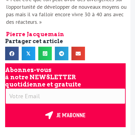
l’opportunité de développer de nouveaux moyens ou
pas mais il va falloir encore vivre 30 à 40 ans avec
des réacteurs. »
Pierre Jacquemain
Partager cet article
𝕏
Abonnez-vous
à notre
NEWSLETTER
quotidienne et gratuite
V
o
t
r
JE M'ABONNE
e
E