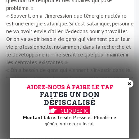
question de l’emploi et des salaires qui pose
problème. »
« Souvent, on a l’impression que l’énergie nucléaire
est une énergie satanique. Si c’est satanique, personne
ne va avoir envie d’aller là-dedans pour y travailler.
Or on va avoir besoin de gens qui viennent pour leur
vie professionnelle, notamment dans la recherche et
le développement – ne serait-ce que pour maintenir
les centrales existantes. »
« On a besoin de gens qui viennent s’investir dans le
nucléaire – c’est un besoin fondamental pour vivre, se
×
soigner, se chauffer, se déplacer, se rencontrer. »
AIDEZ-NOUS À FAIRE LE TAF
FAITES UN DON
Sur les coûts de l’électricité et la maîtrise publique
DÉFISCALISÉ
de l’énergie
CLIQUEZ ICI
Montant Libre.
Le site Presse et Pluralisme
« Le marché et la concurrence ne marchent pas. »
génère votre reçu fiscal.
« Le monde de la finance veut continuer de gagner de
l’argent avec l’énergie. »