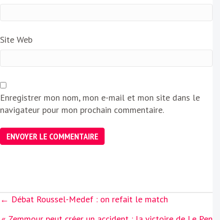
Site Web
Enregistrer mon nom, mon e-mail et mon site dans le
navigateur pour mon prochain commentaire.
Posts
← Débat Roussel-Medef : on refait le match
navigation
« Zemmour peut créer un accident : la victoire de Le Pen