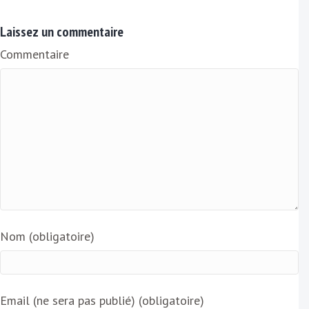
m
a
Laissez un commentaire
i
Commentaire
l
Nom (obligatoire)
Email (ne sera pas publié) (obligatoire)