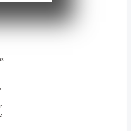
n
as
e
r
e