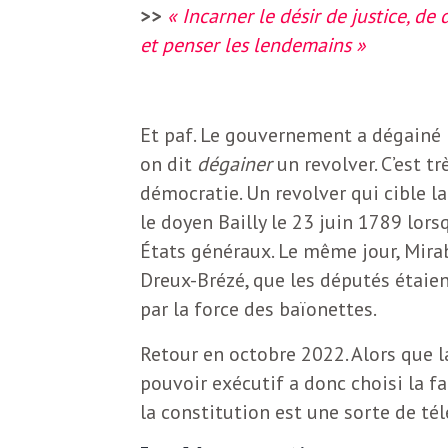
N
a
>>
« Incarner le désir de justice, d
e
et penser les lendemains »
l
w
s
e
Et paf. Le gouvernement a dégainé l
l
on dit
dégainer
un revolver. C’est tr
e
démocratie. Un revolver qui cible l
L
le doyen Bailly le 23 juin 1789 lors
t
États généraux. Le même jour, Mira
t
e
Dreux-Brézé, que les députés étaien
e
par la force des baïonettes.
r
D
Retour en octobre 2022. Alors que l
:
pouvoir exécutif a donc choisi la fa
e
L
la constitution est une sorte de t
a