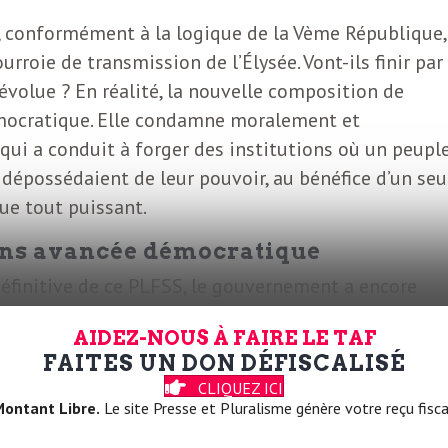
é, conformément à la logique de la Vème République,
urroie de transmission de l’Élysée. Vont-ils finir par
volue ? En réalité, la nouvelle composition de
émocratique. Elle condamne moralement et
qui a conduit à forger des institutions où un peupl
e dépossédaient de leur pouvoir, au bénéfice d’un seu
ue tout puissant.
ans avancée démocratique
définitive de ce PLFSS, le gouvernement a encore
st condamné par l’Histoire. Il n’a aucune justificatio
AIDEZ-NOUS À FAIRE LE TAF
 d’un abus de pouvoir légalisé par la constitution de
FAITES UN DON DÉFISCALISÉ
 par l’Histoire. Les institutions de la Vème
CLIQUEZ ICI
’elles octroient l’essentiel du pouvoir gouvernant à
ontant Libre.
Le site Presse et Pluralisme génère votre reçu fisca
 est irresponsable politiquement. L’irresponsabilité