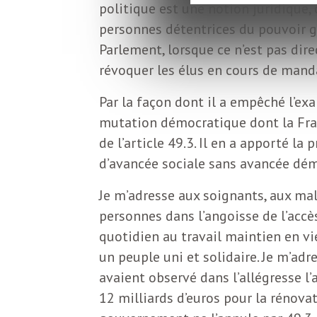
L
politique est une notion juridique,
personnes détentrices du pouvoir 
e
Parlement, lorsque ce n’est pas dir
révoquer les élus en cours de mand
t
Par la façon dont il a empêché l’e
mutation démocratique dont la Franc
t
de l’article 49.3. Il en a apporté la 
d’avancée sociale sans avancée dé
r
Je m’adresse aux soignants, aux mala
personnes dans l’angoisse de l’accès
e
quotidien au travail maintien en vi
un peuple uni et solidaire. Je m’ad
d
avaient observé dans l’allégresse l
12 milliards d’euros pour la rénov