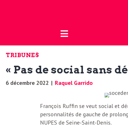
Fermer
L
L
a
’
B
TRIBUNES
o
a
« Pas de social sans d
u
t
c
6 décembre 2022
|
Raquel Garrido
i
t
q
François Ruffin se veut social et d
u
personnalités de gauche de prolonge
u
e
NUPES de Seine-Saint-Denis.