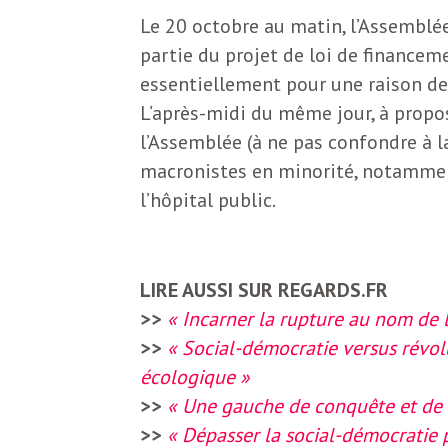
S
Le 20 octobre au matin, l’Assemblé
L
partie du projet de loi de financeme
’
essentiellement pour une raison de
a
a
L’après-midi du même jour, à propo
b
l’Assemblée (à ne pas confondre à l
M
o
macronistes en minorité, notammen
l’hôpital public.
n
i
n
e
d
LIRE AUSSI SUR REGARDS.FR
r
>>
« Incarner la rupture au nom de 
i
>>
« Social-démocratie versus révol
à
écologique »
l
n
>>
« Une gauche de conquête et de
a
>>
« Dépasser la social-démocratie 