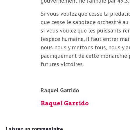
e
gouvernement ne l’annule par 49.3.
R
Si vous voulez que cesse la prédati
que cesse le sabotage orchestré a
e
si vous voulez que les puissants re
l’espèce humaine, il faut entrer m
g
nous nous y mettons tous, nous y a
pacifiquement de cette monarchie pr
a
futures victoires.
r
Raquel Garrido
d
Raquel Garrido
s
Laissez un commentaire