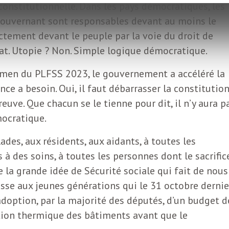
 constitutionnelle. Dans les pays démocratiques, les
gouvernant sont responsables devant au moins le
ectement devant le peuple par la voie du droit de
at. Utopie ? Non. Simple logique démocratique.
xamen du PLFSS 2023, le gouvernement a accéléré la
e a besoin. Oui, il faut débarrasser la constitutio
preuve. Que chacun se le tienne pour dit, il n’y aura p
mocratique.
des, aux résidents, aux aidants, à toutes les
 à des soins, à toutes les personnes dont le sacrific
e la grande idée de Sécurité sociale qui fait de nous
resse aux jeunes générations qui le 31 octobre dernie
’adoption, par la majorité des députés, d’un budget d
ation thermique des bâtiments avant que le