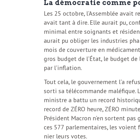
La démocratie comme pos
b
L
Les 25 octobre, l’Assemblée avait re
e
r
avait tant à dire. Elle aurait pu, c
t
minimal entre soignants et résident
i
aurait pu obliger les industries ph
t
mois de couverture en médicaments.
r
gros budget de l’État, le budget de 
e
e
par l’inflation.
d
f
Tout cela, le gouvernement l’a refus
e
sorti sa télécommande maléfique. L
R
ministre a battu un record historiq
F
record de ZÉRO heure, ZÉRO minute 
e
Président Macron n’en sortent pas g
g
r
ces 577 parlementaires, les voient 
a
nier leurs votes.