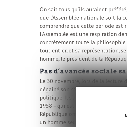
o
r
On sait tous qu’ils auraient préfér
d
que l’Assemblée nationale soit la co
m
s
comprendre que cette période est ré
l’Assemblée est une respiration d
U
concrètement toute la philosophie 
tout entier, et sa représentation, s
S
homme, le président de la Républiq
A
Pas d’avancée sociale s
Le 30 novembre, lors de la lecture 
dégainé son 49.3. Cet article 49.3 e
L
politique. Il s’agit tout simplement
1958 – qui est elle-même condamnée
a
République ont ceci de singulier qu
M
un homme seul, le Président, lequel