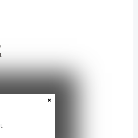
e
l
n
×
l.