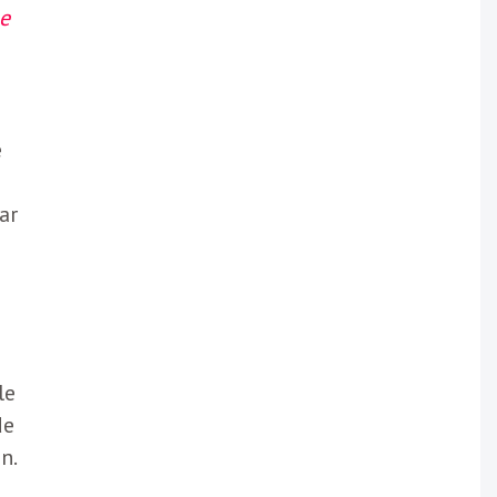
le
e
ar
le
de
n.