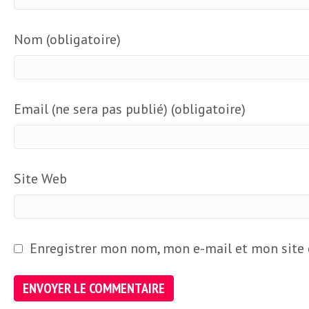
L
Nom (obligatoire)
e
t
Email (ne sera pas publié) (obligatoire)
t
r
Site Web
e
Enregistrer mon nom, mon e-mail et mon site
d