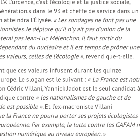
. L’urgence, c’est l’écologie et la justice sociale,
énération.s dans le 93 et cheffe de service dans un
 atteindra l’Élysée.
« Les sondages ne font pas une
ionnistes. Je déplore qu’il n’y ait pas d’union de la
oterai pas Jean-Luc Mélenchon. Il faut sortir du
 dépendant du nucléaire et il est temps de prôner une
s valeurs, celles de l’écologie »
, revendique-t-elle.
nt que ces valeurs infusent durant les quinze
Europe. Le slogan est le suivant :
« La France est not
lon Cédric Villani, Yannick Jadot est le seul candidat 
endique contre
« les nationalismes de gauche et de
e est possible »
. Et l’ex-macroniste Villani
que la France ne pourra porter ses projets écologistes
 européenne. Par exemple, la lutte contre les GAFAM 
question numérique au niveau européen. »