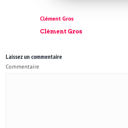
o
r
d
Clément Gros
m
s
Clément Gros
U
S
Laissez un commentaire
Commentaire
A
L
a