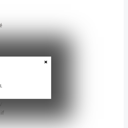
é
on
×
n
l.
V
if