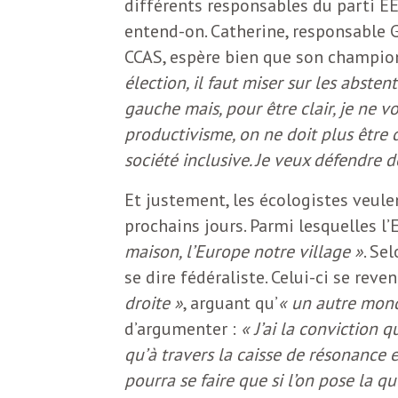
différents responsables du parti EELV
N
a
entend-on. Catherine, responsable G
e
CCAS, espère bien que son champion
l
w
élection, il faut miser sur les abstent
s
gauche mais, pour être clair, je ne v
e
productivisme, on ne doit plus être
l
société inclusive. Je veux défendre de
e
L
t
Et justement, les écologistes veule
prochains jours. Parmi lesquelles l’
t
e
maison, l’Europe notre village »
. Se
e
se dire fédéraliste. Celui-ci se rev
r
D
droite »
, arguant qu’
« un autre mond
:
d’argumenter :
« J’ai la conviction 
e
qu’à travers la caisse de résonance
L
pourra se faire que si l’on pose la 
a