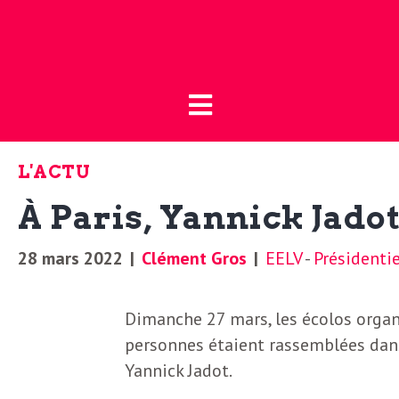
Fermer
L
L
a
’
B
L'ACTU
o
a
À Paris, Yannick Jado
u
t
c
28 mars 2022
|
Clément Gros
|
EELV
-
Présidenti
i
t
q
Dimanche 27 mars, les écolos organi
u
personnes étaient rassemblées dans 
u
Yannick Jadot.
e