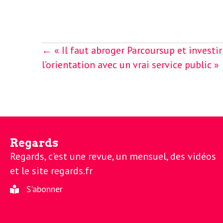
e
R
e
Posts
← « Il faut abroger Parcoursup et invest
navigation
l’orientation avec un vrai service public »
g
a
r
Regards
Regards, c'est une revue, un mensuel, des vidéos
d
et le site regards.fr
S'abonner
s