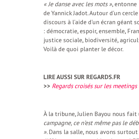
« Je danse avec les mots »
, entonne
S
L
de Yannick Jadot. Autour d’un cercl
’
discours à l’aide d’un écran géant 
a
a
: démocratie, espoir, ensemble, Franc
justice sociale, biodiversité, agric
b
Voilà de quoi planter le décor.
M
o
n
i
n
LIRE AUSSI SUR REGARDS.FR
e
>>
Regards croisés sur les meeting
d
r
i
à
À la tribune, Julien Bayou nous fait
l
campagne, ce n’est même pas le début
n
a
»
. Dans la salle, nous avons surtout