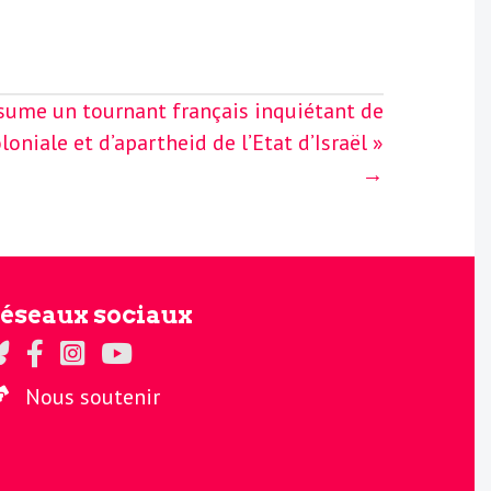
ssume un tournant français inquiétant de
loniale et d’apartheid de l’Etat d’Israël »
→
éseaux sociaux
gards sur Twitter
Regards sur Facebook
Regards sur Instagram
La chaine Regards sur Youtube
Nous soutenir