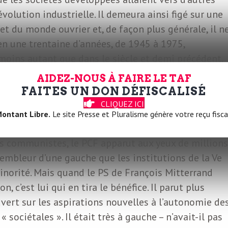
volution industrielle. Il demeura ainsi figé sur une
t du monde ouvrier et, de façon plus générale, il n
en une trentaine d’années, de 1945 à 1975,
moins autant que dans le siècle et demi précédent.
AIDEZ-NOUS À FAIRE LE TAF
FAITES UN DON DÉFISCALISÉ
isme et son incapacité à se transformer pénalisèren
CLIQUEZ ICI
 d’un autre avenir possible. Enfin, il finit par être
ontant Libre.
Le site Presse et Pluralisme génère votre reçu fisca
e. Tant que le Parti socialiste refusa obstinément l
es communistes, le PCF apparut aux yeux de millions
embleur d’une gauche que les institutions de la Ve
norité. Mais quand le PS de François Mitterrand
, c’est lui qui en tira le bénéfice. Il parut plus
ouvert sur les aspirations nouvelles à l’autonomie de
 sociétales ». Il était très à gauche – n’avait-il pas