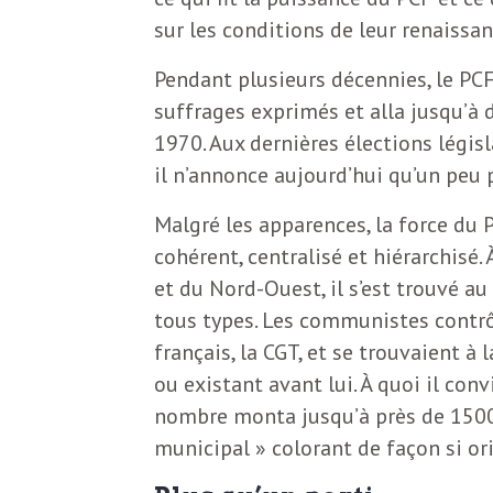
N
a
sur les conditions de leur renaissa
e
l
Pendant plusieurs décennies, le PC
w
suffrages exprimés et alla jusqu’à 
s
1970. Aux dernières élections législ
e
l
il n’annonce aujourd’hui qu’un peu
e
Malgré les apparences, la force du P
L
t
cohérent, centralisé et hiérarchisé.
t
et du Nord-Ouest, il s’est trouvé a
e
tous types. Les communistes contrô
e
français, la CGT, et se trouvaient à 
r
D
ou existant avant lui. À quoi il con
:
nombre monta jusqu’à près de 1500
e
L
municipal » colorant de façon si ori
a