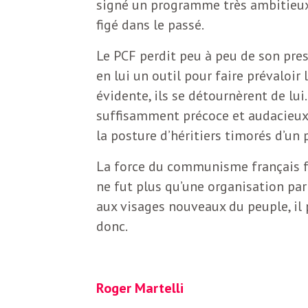
L
signé un programme très ambitieux
figé dans le passé.
e
Le PCF perdit peu à peu de son pres
en lui un outil pour faire prévaloir 
t
évidente, ils se détournèrent de lui
suffisamment précoce et audacieux
t
la posture d’héritiers timorés d’un
La force du communisme français fu
r
ne fut plus qu’une organisation part
aux visages nouveaux du peuple, il pe
e
donc.
d
Roger Martelli