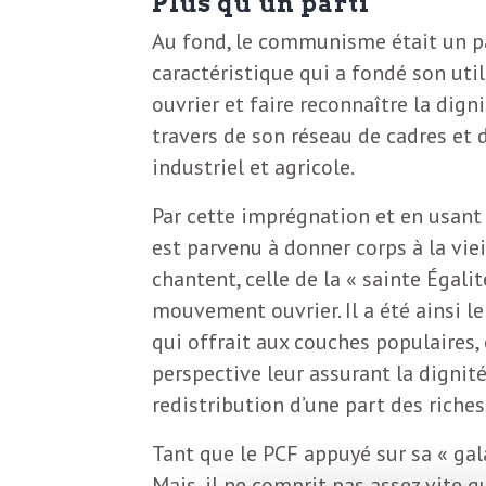
Plus qu’un parti
b
L
Au fond, le communisme était un part
e
caractéristique qui a fondé son utili
r
ouvrier et faire reconnaître la dig
t
travers de son réseau de cadres et 
i
t
industriel et agricole.
r
e
Par cette imprégnation et en usant d
e
est parvenu à donner corps à la vie
d
f
chantent, celle de la « sainte Égali
e
mouvement ouvrier. Il a été ainsi 
qui offrait aux couches populaires,
R
F
perspective leur assurant la dignit
e
redistribution d’une part des riches
g
r
Tant que le PCF appuyé sur sa « gala
a
Mais, il ne comprit pas assez vite q