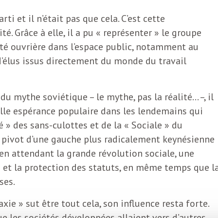
i et il n’était pas que cela. C’est cette
té. Grâce à elle, il a pu « représenter » le groupe
nité ouvrière dans l’espace public, notamment au
d’élus issus directement du monde du travail
u mythe soviétique – le mythe, pas la réalité… –, il
ille espérance populaire dans les lendemains qui
té » des sans-culottes et de la « Sociale » du
le pivot d’une gauche plus radicalement keynésienne
 en attendant la grande révolution sociale, une
é et la protection des statuts, en même temps que l
ses.
xie » sut être tout cela, son influence resta forte.
ue les sociétés développées allaient vers d’autres