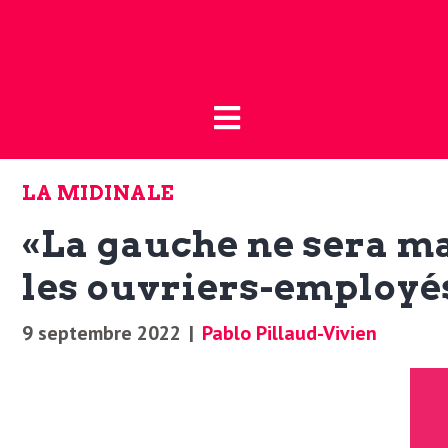
Fermer
L
L
a
’
B
LA MIDINALE
o
a
«La gauche ne sera ma
u
t
les ouvriers-employé
c
i
9 septembre 2022
|
Pablo Pillaud-Vivien
t
q
u
u
e