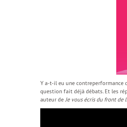
S
L
’
a
a
b
M
o
n
i
n
e
d
Y a-t-il eu une contreperformance d
r
question fait déjà débats. Et les 
i
à
auteur de
Je vous écris du front de
l
n
a