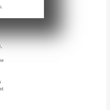
l.
,
,
ne
s
at