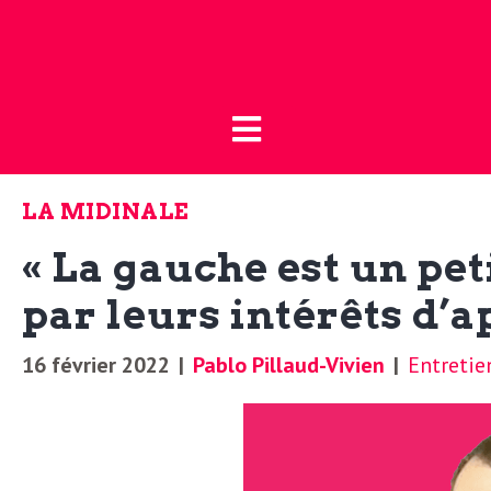
Fermer
L
L
a
’
B
LA MIDINALE
o
a
« La gauche est un pet
u
t
par leurs intérêts d’a
c
i
16 février 2022
|
Pablo Pillaud-Vivien
|
Entretie
t
q
u
u
e