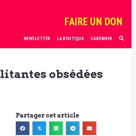
FAIRE UN DON
NEWSLETTER
LA BOUTIQUE
S’ABONNER
ilitantes obsédées
Partager cet article
𝕏