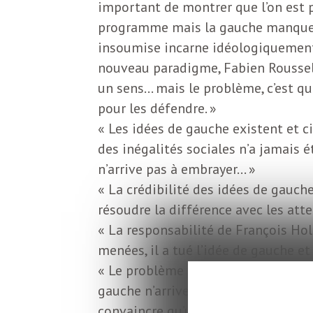
o
important de montrer que l’on est p
r
programme mais la gauche manque su
d
insoumise incarne idéologiquement
m
s
nouveau paradigme, Fabien Roussel 
un sens… mais le problème, c’est 
U
pour les défendre. »
« Les idées de gauche existent et ci
S
des inégalités sociales n’a jamais é
n’arrive pas à embrayer… »
A
« La crédibilité des idées de gauch
résoudre la différence avec les atte
« La responsabilité de François Holl
L
menées, il a tué l’idée de gauche et 
« Le problème à gauche tient plus d
a
gauche n’arrive pas à imposer sa vi
convaincre qu’une alternative est po