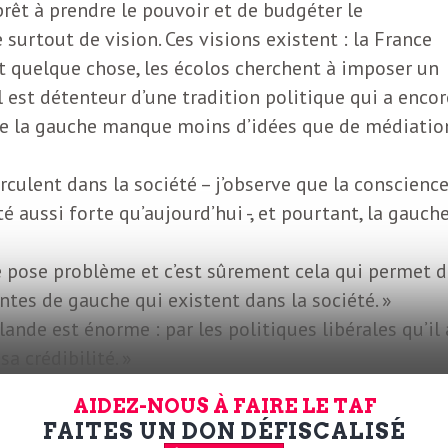
rêt à prendre le pouvoir et de budgéter le
rtout de vision. Ces visions existent : la France
 quelque chose, les écolos cherchent à imposer un
est détenteur d’une tradition politique qui a encor
que la gauche manque moins d’idées que de médiatio
rculent dans la société – j’observe que la conscienc
té aussi forte qu’aujourd’hui -, et pourtant, la gauch
e pose problème et c’est sûrement cela qui permet 
ntes de gauche qui existent dans la société. »
ande est énorme : par les politiques libérales qu’il 
sa crédibilité. »
e la bataille culturelle que des idées elles-mêmes : 
AIDEZ-NOUS À FAIRE LE TAF
sion du monde – qui parfois est un peu fragile – et à
FAITES UN DON DÉFISCALISÉ
ssible. »