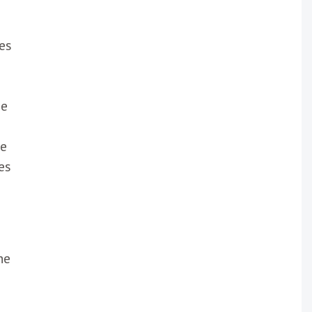
es
he
ce
es
he