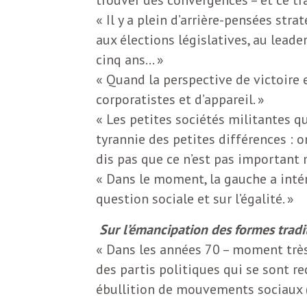
e
« Il y a plein d’arrière-pensées stra
R
aux élections législatives, au lead
cinq ans… »
e
« Quand la perspective de victoire e
corporatistes et d’appareil. »
g
« Les petites sociétés militantes q
tyrannie des petites différences : o
a
dis pas que ce n’est pas important m
« Dans le moment, la gauche a intér
r
question sociale et sur l’égalité. »
Sur l’émancipation des formes tradit
d
« Dans les années 70 – moment très 
des partis politiques qui se sont r
s
ébullition de mouvements sociaux (f