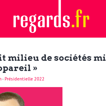
it milieu de sociétés m
ppareil »
n
-
Présidentielle 2022