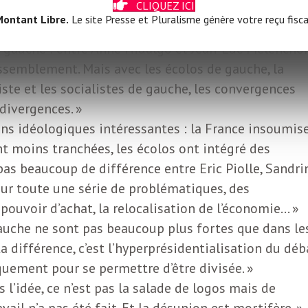
CLIQUEZ ICI
ontant Libre.
Le site Presse et Pluralisme génère votre reçu fisca
à gauche : entre Anne Hidalgo et Jean-Luc Mélenchon
rassemblement. Mais avec les écolos de gauche, la
te et les socialistes de gauche, les convergences
 divergences. »
ions idéologiques intéressantes : la France insoumise
nt moins tranchées, les écolos ont intégré des
a pas beaucoup de différence entre Eric Piolle, Sandri
ur toute une série de problématiques, des
pouvoir d’achat, la relocalisation de l’économie… »
gauche ne sont pas beaucoup plus fortes que dans le
a différence, c’est l’hyperprésidentialisation du déb
iquement pour se permettre d’être divisée. »
 l’idée, ce n’est pas la salade de logos mais de
ail n’a pas été fait. Et la désunion est mortifère. »