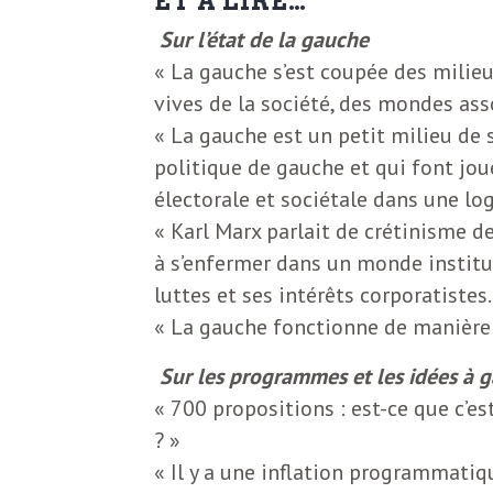
ET À LIRE…
b
L
Sur l’état de la gauche
« La gauche s’est coupée des milieu
e
r
vives de la société, des mondes assoc
t
« La gauche est un petit milieu de s
i
t
politique de gauche et qui font jou
r
électorale et sociétale dans une l
e
e
« Karl Marx parlait de crétinisme de
à s’enfermer dans un monde institu
d
f
luttes et ses intérêts corporatistes.
e
« La gauche fonctionne de manière 
R
F
Sur les programmes et les idées à 
e
« 700 propositions : est-ce que c’e
g
r
? »
a
« Il y a une inflation programmatiqu