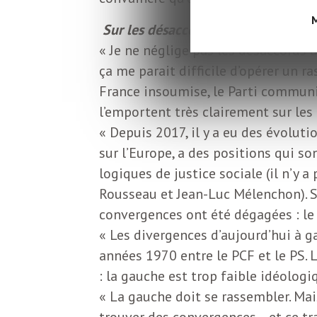
L
M
Sur les désaccords et la désunion
e
« Je ne néglige pas les désaccords 
ça me parait difficile d’opérer un 
t
France insoumise, le Parti communis
l’emportent très clairement sur les
t
« Depuis 2017, il y a eu des évolut
sur l’Europe, a des positions qui so
logiques de justice sociale (il n’y 
r
Rousseau et Jean-Luc Mélenchon). S
convergences ont été dégagées : le 
e
« Les divergences d’aujourd’hui à 
années 1970 entre le PCF et le PS. L
d
: la gauche est trop faible idéolog
« La gauche doit se rassembler. Mais
trouver des convergences – et ce trav