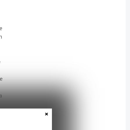
e
n
e
e
de
a
la
×