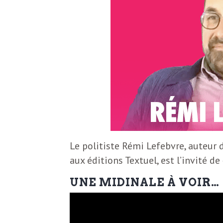
S
L
’
a
a
b
M
o
n
i
n
e
d
Le politiste Rémi Lefebvre, auteur d
r
aux éditions Textuel, est l’invité d
i
à
UNE MIDINALE À VOIR…
l
n
a