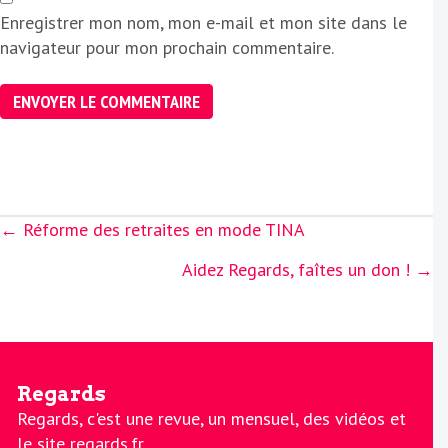
Enregistrer mon nom, mon e-mail et mon site dans le
navigateur pour mon prochain commentaire.
Posts
← Réforme des retraites en mode TINA
navigation
Aidez Regards, faîtes un don ! →
Regards
Regards, c'est une revue, un mensuel, des vidéos et
le site regards.fr