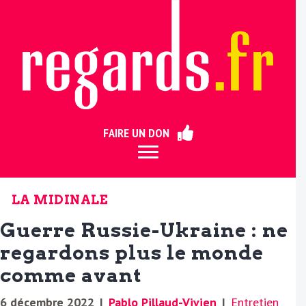
ermer
FAIRE UN DON
LA MIDINALE
Guerre Russie-Ukraine : ne
regardons plus le monde
comme avant
6 décembre 2022
|
Pablo Pillaud-Vivien
|
Entretien