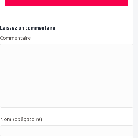
E
m
a
Laissez un commentaire
i
Commentaire
l
Nom (obligatoire)