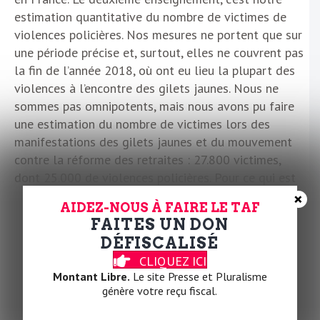
estimation quantitative du nombre de victimes de
violences policières. Nos mesures ne portent que sur
une période précise et, surtout, elles ne couvrent pas
la fin de l’année 2018, où ont eu lieu la plupart des
violences à l’encontre des gilets jaunes. Nous ne
sommes pas omnipotents, mais nous avons pu faire
une estimation du nombre de victimes lors des
manifestations des gilets jaunes et du mouvement
contre la réforme des retraites : 27.800 victimes,
dont 25.000 de violences policières. Pour ce qui est
des blessés graves, nous, on ne peut pas entrer dans
×
AIDEZ-NOUS À FAIRE LE TAF
une analyse médicale, on ne dispose que des
FAITES UN DON
informations des premiers secours. On considère qu’il
DÉFISCALISÉ
y a eu 3000 « victimes sévères », soit des personnes
CLIQUEZ ICI
qui ont été évacué à l’hôpital. Mais ce chiffre est
Montant Libre.
Le site Presse et Pluralisme
nécessairement sous-évalué, car bon nombre de
génère votre reçu fiscal.
blessés ne passent pas par les street-medics.