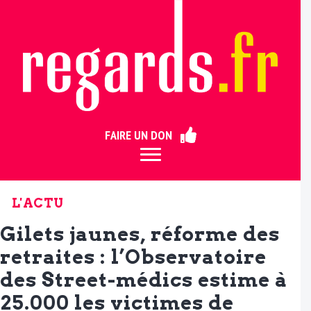
ermer
FAIRE UN DON
L'ACTU
Gilets jaunes, réforme des
retraites : l’Observatoire
des Street-médics estime à
25.000 les victimes de