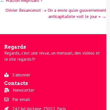
Posts
← Macron méprisant ?
navigation
Olivier Besancenot : « On a envie qu’un gouvernement
anticapitaliste voit le jour » →
Regards
Regards, c'est une revue, un mensuel, des vidéos et
le site regards.fr
S'abonner
Contacts
Newsletter
Par email
242 bd Voltaire, 75011 Paris