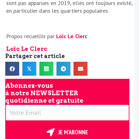
sont pas apparues en 2019, elles ont toujours existé,
en particulier dans les quartiers populaires.
Propos recueillis par
Loïc Le Clerc
Loïc Le Clerc
Partager cet article
𝕏
Abonnez-vous
à notre
NEWSLETTER
quotidienne et gratuite
V
o
t
r
JE M'ABONNE
e