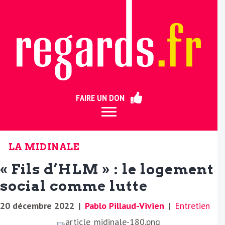
ermer
FAIRE UN DON
LA MIDINALE
« Fils d’HLM » : le logement
social comme lutte
20 décembre 2022
|
Pablo Pillaud-Vivien
|
Entretien