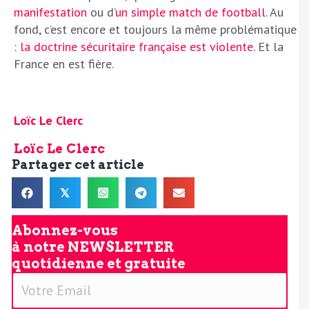
manifestation
ou d’
un simple match de football
. Au
fond, c’est encore et toujours la même problématique
:
la doctrine sécuritaire française est violente
. Et la
France en est fière.
Loïc Le Clerc
Loïc Le Clerc
Partager cet article
𝕏
Abonnez-vous
à notre
NEWSLETTER
quotidienne et gratuite
V
o