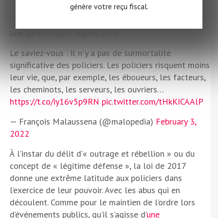
génère votre reçu fiscal.
notamment par les responsables politiques –, le
métier de policier n’est pas un métier où l’on constate
une surmortalité significative.
Le saviez-vous : il n'y a pas de surmortalité
significative des policiers. Les policiers risquent moins
leur vie, que, par exemple, les éboueurs, les facteurs,
les cheminots, les serveurs, les ouvriers…
https://t.co/iy16v5p9RN
pic.twitter.com/tHkKICAAlP
— François Malaussena (@malopedia)
February 3,
2022
À l’instar du délit d’« outrage et rébellion » ou du
concept de « légitime défense », la loi de 2017
donne une extrême latitude aux policiers dans
l’exercice de leur pouvoir. Avec les abus qui en
découlent. Comme pour le maintien de l’ordre lors
d’événements publics, qu’il s’agisse d’
une