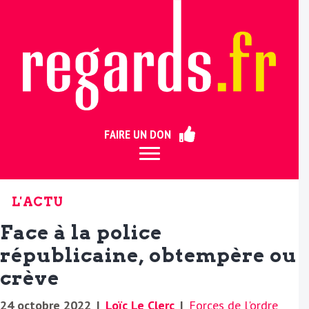
ermer
FAIRE UN DON
L'ACTU
Face à la police
républicaine, obtempère ou
crève
24 octobre 2022
|
Loïc Le Clerc
|
Forces de l'ordre