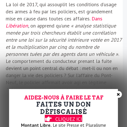
La loi de 2017, qui assouplit les conditions d’usage
des armes à feu par les policiers, est grandement
mise en cause dans toutes ces affaires.
Dans
Libération
, on apprend qu’une
« analyse statistique
menée par trois chercheurs établit une corrélation
entre une loi sur la sécurité intérieure votée en 2017
et la multiplication par cinq du nombre de
personnes tuées par des agents dans un véhicule »
.
Le comportement du conducteur prenant la fuite
devient un point central du débat : met-il ou non en
danger la vie des policiers ? Sur l’affaire du Pont-
Neuf, le policier affirmait avoir agi en légitime
défense… en tirant dans le dos de ses victimes. S’il
×
arrive que la réponse soit « oui », que des policiers
AIDEZ-NOUS À FAIRE LE TAF
soient blessés lors de simples contrôles,
« le dernier
FAITES UN DON
décès policier remonte à août 2020 dans la Sarthe »
,
DÉFISCALISÉ
lit-on dans
Libé
. Ce qui est une excellente nouvelle !
CLIQUEZ ICI
Car, contrairement à une idée grandement répandue –
Montant Libre.
Le site Presse et Pluralisme