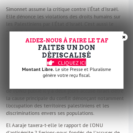
Simonnet assume la critique contre l’État d’Israël.
Elle dénonce les violations des droits humains sur
les Palestiniens par l’État d’Israël. C’est aussi le
combat de toujours de Corbyn le « pro-palestinien ».
×
Comme Simonnet. Pro-palestinienne. Pro-palestinien
AIDEZ-NOUS À FAIRE LE TAF
serait-il synonyme d’antisémite ? Un pas que semble
FAITES UN DON
franchir Lamia El Aaraje dans les accusations qu’elle
DÉFISCALISÉ
formule à l’endroit de sa principale concurrente.
CLIQUEZ ICI
Pourtant, il n’est question que de politique dans les
Montant Libre.
Le site Presse et Pluralisme
génère votre reçu fiscal.
propos de Simonnet. De la politique d’Israël, d’une
politique profondément raciste. D’ailleurs, un rapport
de l’ONU publié il y a deux jours accuse Israël d’être
la cause principale du conflit dénonçant notamment
l’occupation des territoires palestiniens et les
discriminations envers ses populations.
El Aaraje taxera-t-elle le rapport de l’ONU
d’antisémite ? Serions-nous fondés de l’accuser de