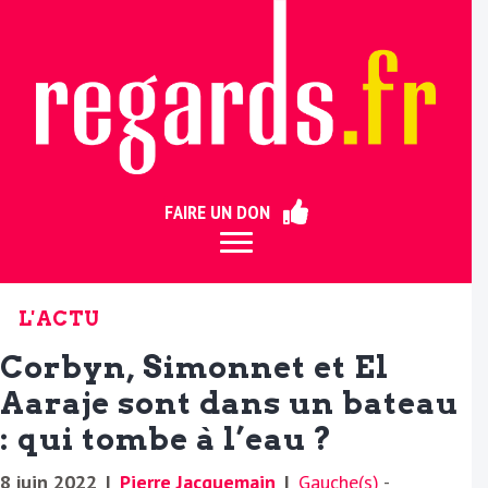
ermer
FAIRE UN DON
L'ACTU
Corbyn, Simonnet et El
Aaraje sont dans un bateau
: qui tombe à l’eau ?
8 juin 2022
|
Pierre Jacquemain
|
Gauche(s)
-