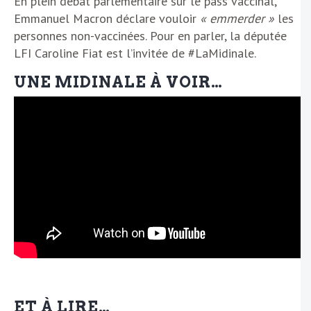
En plein débat parlementaire sur le pass vaccinal,
Emmanuel Macron déclare vouloir
« emmerder »
les
personnes non-vaccinées. Pour en parler, la députée
LFI Caroline Fiat est l’invitée de #LaMidinale.
UNE MIDINALE À VOIR…
ET À LIRE…