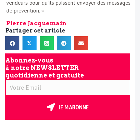
vendeurs pour qu’ils puissent envoyer des messages
de prévention. »
Pierre Jacquemain
Partager cet article
𝕏
Abonnez-vous
à notre
NEWSLETTER
quotidienne et gratuite
V
o
t
r
JE M'ABONNE
e
E
m
a