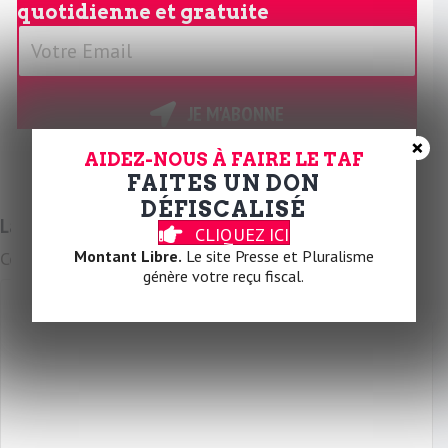
quotidienne et gratuite
V
o
t
r
JE M'ABONNE
e
×
E
AIDEZ-NOUS À FAIRE LE TAF
FAITES UN DON
m
DÉFISCALISÉ
a
Laissez un commentaire
CLIQUEZ ICI
i
Montant Libre.
Le site Presse et Pluralisme
Commentaire
l
génère votre reçu fiscal.