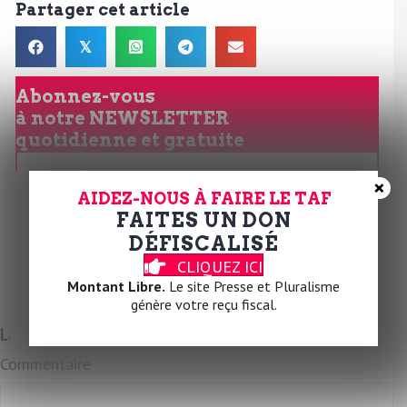
Partager cet article
𝕏
Abonnez-vous
à notre
NEWSLETTER
quotidienne et gratuite
V
×
o
AIDEZ-NOUS À FAIRE LE TAF
t
FAITES UN DON
r
JE M'ABONNE
DÉFISCALISÉ
e
CLIQUEZ ICI
E
Montant Libre.
Le site Presse et Pluralisme
m
génère votre reçu fiscal.
a
Laissez un commentaire
i
Commentaire
l