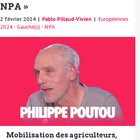
NPA »
2 février 2024
|
Pablo Pillaud-Vivien
|
Européennes
2024
-
Gauche(s)
-
NPA
Mobilisation des agriculteurs,