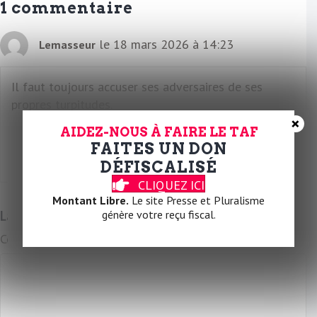
1 commentaire
i
l
le 18 mars 2026 à 14:23
Lemasseur
Il faut toujours accuser ses adversaires de ses
propres turpitudes.
×
AIDEZ-NOUS À FAIRE LE TAF
Ainsi de l’antisémitisme à LFI, lorsque l’on se fascise
FAITES UN DON
soi-même.
DÉFISCALISÉ
CLIQUEZ ICI
Réponse
Montant Libre.
Le site Presse et Pluralisme
Laissez un commentaire
génère votre reçu fiscal.
Commentaire