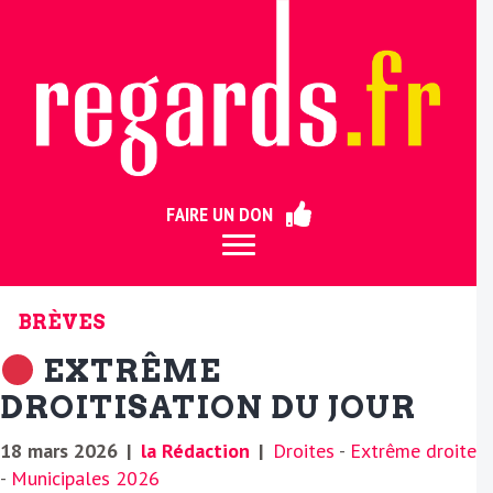
ermer
FAIRE UN DON
BRÈVES
EXTRÊME
DROITISATION DU JOUR
18 mars 2026
|
la Rédaction
|
Droites
-
Extrême droite
-
Municipales 2026