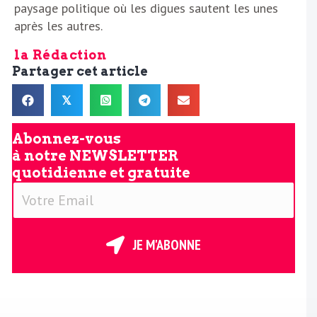
paysage politique où les digues sautent les unes
après les autres.
la Rédaction
Partager cet article
𝕏
Abonnez-vous
à notre
NEWSLETTER
quotidienne et gratuite
V
o
t
r
JE M'ABONNE
e
E
m
a