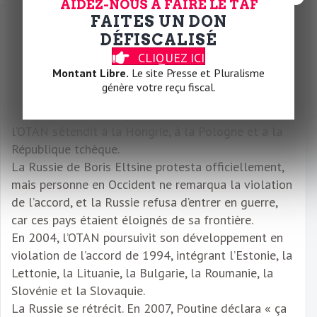
AIDEZ-NOUS À FAIRE LE TAF
FAITES UN DON
Lors de la dissolution de l’Union soviétique en
DÉFISCALISÉ
1991, un accord fut signé entre Mikhaïl Gorbatchev
CLIQUEZ ICI
et George Bush, obligeant l’OTAN à ne pas s’étendre
Montant Libre.
Le site Presse et Pluralisme
plus à l’est.
génère votre reçu fiscal.
En 1994, Clinton décida unilatéralement de retirer
cet accord de non-expansion de l’OTAN, et en 1999,
l’OTAN s’étendit à la Hongrie, à la Pologne et à la
République tchèque.
La Russie de Boris Eltsine protesta officiellement,
mais personne en Occident ne remarqua la violation
de l’accord, et la Russie refusa d’entrer en guerre,
car ces pays étaient éloignés de sa frontière.
En 2004, l’OTAN poursuivit son développement en
violation de l’accord de 1994, intégrant l’Estonie, la
Lettonie, la Lituanie, la Bulgarie, la Roumanie, la
Slovénie et la Slovaquie.
La Russie se rétrécit. En 2007, Poutine déclara « ça