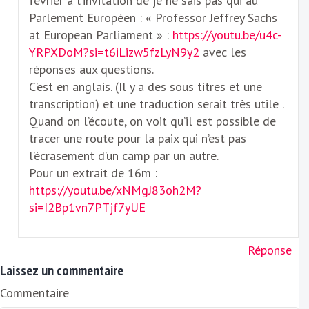
février à l’invitation de je ne sais pas qui au
Parlement Européen : « Professor Jeffrey Sachs
at European Parliament » :
https://youtu.be/u4c-
YRPXDoM?si=t6iLizw5fzLyN9y2
avec les
réponses aux questions.
C’est en anglais. (Il y a des sous titres et une
transcription) et une traduction serait très utile .
Quand on l’écoute, on voit qu’il est possible de
tracer une route pour la paix qui n’est pas
l’écrasement d’un camp par un autre.
Pour un extrait de 16m :
https://youtu.be/xNMgJ83oh2M?
si=I2Bp1vn7PTjf7yUE
Réponse
Laissez un commentaire
Commentaire