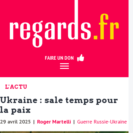
ermer
FAIRE UN DON
L'ACTU
Ukraine : sale temps pour
la paix
29 avril 2025
|
Roger Martelli
|
Guerre Russie-Ukraine