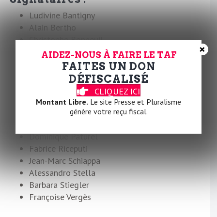
Ludivine Bantigny
Alain Bertho
Christophe Bonneuil
×
Yannick Bosc
AIDEZ-NOUS À FAIRE LE TAF
Philippe Boursier
FAITES UN DON
Deborah Cohen
DÉFISCALISÉ
Jean-Baptiste Comby
CLIQUEZ ICI
Samuel Hayat
Montant Libre.
Le site Presse et Pluralisme
génère votre reçu fiscal.
Olivier Le Cour Grandmaison
Albert Lévy
Dominique Paturel
Fabrice Riceputi
Jean-Marc Schiappa
Alessandro Stella
Barbara Stiegler
Françoise Vergès