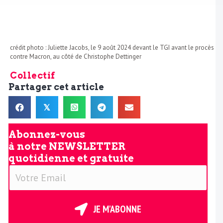
crédit photo : Juliette Jacobs, le 9 août 2024 devant le TGI avant le procès
contre Macron, au côté de Christophe Dettinger
Collectif
Partager cet article
𝕏
Abonnez-vous
à notre
NEWSLETTER
quotidienne et gratuite
V
o
t
r
JE M'ABONNE
e