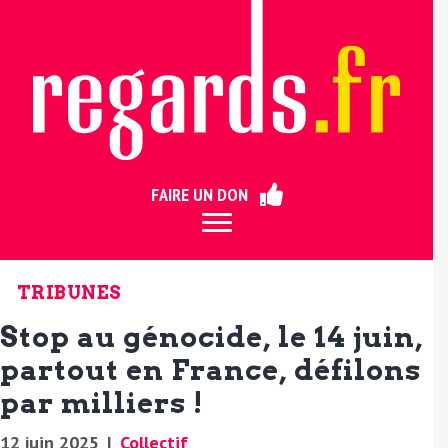
ermer
FAIRE UN DON
TRIBUNES
Stop au génocide, le 14 juin,
partout en France, défilons
par milliers !
12 juin 2025
|
Collectif