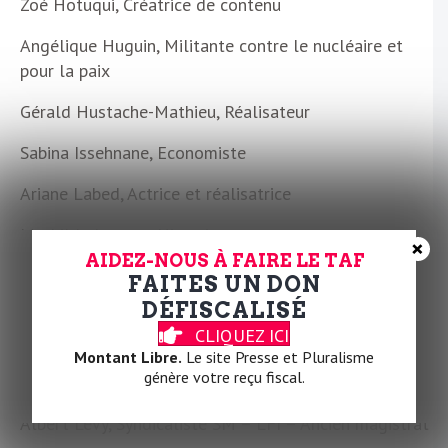
Zoé Hotuqui, Créatrice de contenu
Angélique Huguin, Militante contre le nucléaire et
pour la paix
Gérald Hustache-Mathieu, Réalisateur
Sabina Issehnane, Economiste
Ariane Labed, Actrice et réalisatrice
Mathilde Larrere, Historienne
×
AIDEZ-NOUS À FAIRE LE TAF
Rose Laurane, Créatrice de contenu
FAITES UN DON
DÉFISCALISÉ
Marie Lemarchand, Comédienne, bloggeuse &
CLIQUEZ ICI
activiste
Montant Libre.
Le site Presse et Pluralisme
génère votre reçu fiscal.
Benjamin Lemoine, Chercheur
Albert Lévy, Syndicaliste SM – LFI – Ancien magistrat