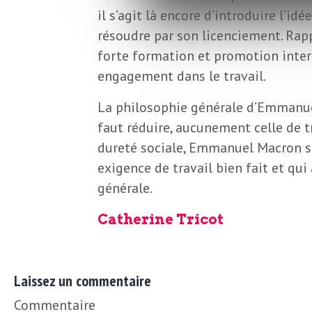
o
r
il s’agit là encore d’introduire l’idé
d
résoudre par son licenciement. Rapp
m
forte formation et promotion intern
s
engagement dans le travail.
U
La philosophie générale d’Emmanuel 
faut réduire, aucunement celle de tr
S
dureté sociale, Emmanuel Macron sa
exigence de travail bien fait et qui
A
générale.
Catherine Tricot
L
a
Laissez un commentaire
Commentaire