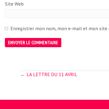
e
Site Web
R
e
Enregistrer mon nom, mon e-mail et mon site
g
a
r
Posts
← LA LETTRE DU 11 AVRIL
navigation
d
s