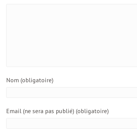
L
e
t
t
r
Nom (obligatoire)
e
Email (ne sera pas publié) (obligatoire)
d