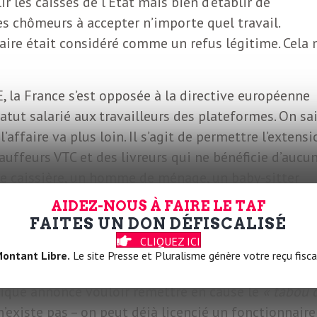
lir les caisses de l’État mais bien d’établir de
es chômeurs à accepter n’importe quel travail.
laire était considéré comme un refus légitime. Cela 
 la France s’est opposée à la directive européenne
tut salarié aux travailleurs des plateformes. On sa
’affaire va plus loin. Il s’agit de permettre l’extensi
auffeurs VTC et des livreurs qui ne bénéficie d’aucu
ne caissière, un homme de ménage, un baby-sitter
plois plus qualifiés ne sont pas préservés. Une étu
AIDEZ-NOUS À FAIRE LE TAF
 être réalisé par des personnes elles aussi sous ce
FAITES UN DON DÉFISCALISÉ
CLIQUEZ ICI
ontant Libre.
Le site Presse et Pluralisme génère votre reçu fisca
ontre avec les syndicats, sans l’avoir évoqué avec
blique annonce vouloir remettre en cause le
« tabou 
n’existe pas – on peut déjà licencié un fonctionnaire 