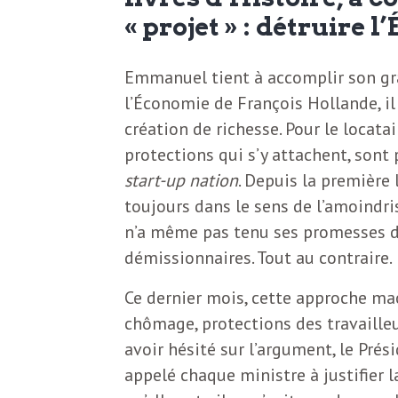
N
a
« projet » : détruire l
e
l
w
Emmanuel tient à accomplir son gra
l’Économie de François Hollande, il 
s
e
création de richesse. Pour le locatair
l
protections qui s’y attachent, sont
e
start-up nation
. Depuis la première l
L
t
toujours dans le sens de l’amoind
n’a même pas tenu ses promesses d’
t
e
démissionnaires. Tout au contraire.
e
r
Ce dernier mois, cette approche mac
D
chômage, protections des travailleu
:
avoir hésité sur l’argument, le Présid
e
L
appelé chaque ministre à justifier
a