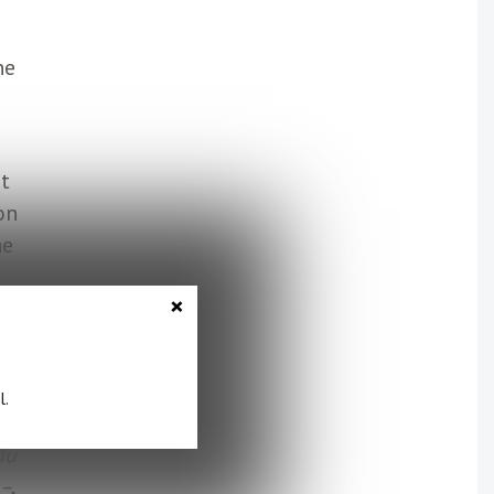
ne
it
on
ne
×
de
l.
du
–,