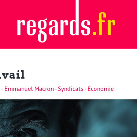
avail
e
-
Emmanuel Macron
-
Syndicats
-
Économie