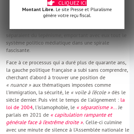
CLIQUEZ ICI
met en forme, en mots, en récit, la dérive générale
Montant Libre.
Le site Presse et Pluralisme
du dispositif de domination. Comment s’étonner au
génère votre reçu fiscal.
final que le pouvoir et la droite en général finissent
aujourd’hui par abattre les frêles cloisons qui les
séparaient du lepénisme, emportant avec eux tout le
système politico médiatique dans une spirale
fascisante.
Face à ce processus qui a duré plus de quarante ans,
la gauche politique française a subi sans comprendre,
cherchant d’abord à trouver une position de
« nuance »
aux thématiques imposées comme
l’immigration, la sécurité, le
« voile à l’école »
dès le
siècle dernier. Puis vint le temps de l’alignement :
la
loi de 2004
, l’islamophobie, le
« séparatisme »
…
Je
parlais en 2021 de
« capitulation rampante et
générale face à l’extrême droite »
.
Celle-ci culmine
avec une minute de silence à l’Assemblée nationale le