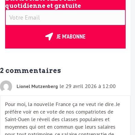
quotidienne et gratuite
V
o
t
r
JE M'ABONNE
e
E
m
a
2 commentaires
i
l
le 29 avril 2026 à 12:00
Lionel Mutzenberg
Pour moi, la nouvelle France ça ne veut rie dire. Je
préfère voir en ce vote de nos compatriotes de
Saint-Ouen le réveil des classes populaires et
moyennes qui ont en commun que leurs salaires
pour tout patrimoine, ce salaire contrepartie de