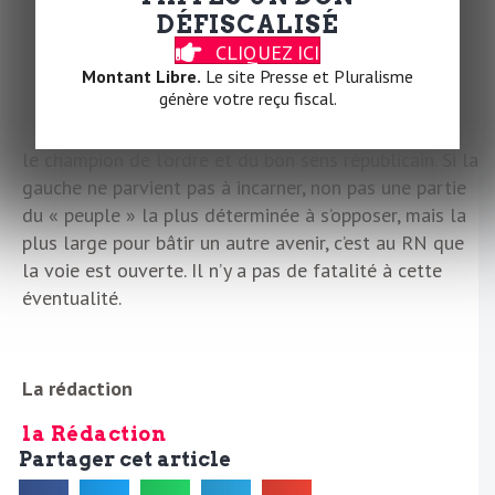
national est en embuscade, dans une France dont on
DÉFISCALISÉ
sait depuis 2017 qu’elle est politiquement éclatée. Ce
CLIQUEZ ICI
serait un comble de laisser le parti de Marine Le Pen
Montant Libre.
Le site Presse et Pluralisme
génère votre reçu fiscal.
se présenter comme l’expression du plus grand
nombre, le garant de la protection des démunis, voire
le champion de l’ordre et du bon sens républicain. Si la
gauche ne parvient pas à incarner, non pas une partie
du « peuple » la plus déterminée à s’opposer, mais la
plus large pour bâtir un autre avenir, c’est au RN que
la voie est ouverte. Il n’y a pas de fatalité à cette
éventualité.
La rédaction
la Rédaction
Partager cet article