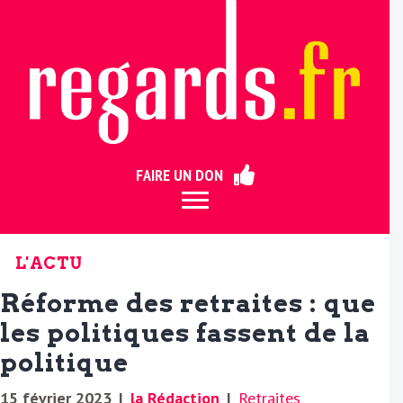
ermer
FAIRE UN DON
L'ACTU
Réforme des retraites : que
les politiques fassent de la
politique
15 février 2023
|
la Rédaction
|
Retraites