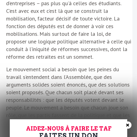
d’entreprises – pas plus qu’à celles des étudiants.
C’est avec eux et c’est là que se construit la
mobilisation, facteur décisif de toute victoire. La
fonction des députés est de donner à voir ces
mobilisations. Mais surtout de faire la loi, de
proposer une logique politique alternative à celle qui
conduit à l’iniquité de réformes successives, dont la
réforme des retraites est un sommet.
Le mouvement social a besoin que les peines du
travail s’entendent dans l’Assemblée, que des
arguments solides soient énoncés, que des solutions
soient proposés. Que chacun soit placé devant ses
responsabilités : que les députés votent devant le
peuple. Le mouvement a besoin que chacun joue son
rôle, que les partis fassent de la politique et que les
débats soient menés.
×
AIDEZ-NOUS À FAIRE LE TAF
FAITES UN DON
C’est d’autant plus nécessaire que le Rassemblement