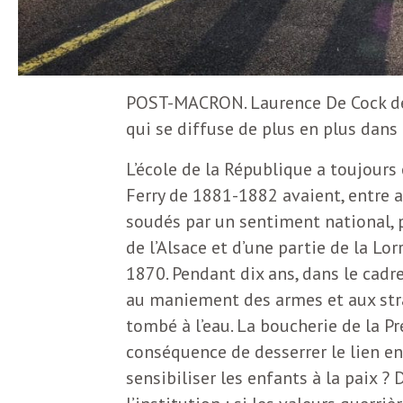
N
a
e
l
w
POST-MACRON. Laurence De Cock dénon
s
e
qui se diffuse de plus en plus dans 
l
L’école de la République a toujours 
e
Ferry de 1881-1882 avaient, entre au
L
t
soudés par un sentiment national, p
t
de l’Alsace et d’une partie de la Lo
e
e
1870. Pendant dix ans, dans le cadre
au maniement des armes et aux stra
r
D
tombé à l’eau. La boucherie de la 
:
conséquence de desserrer le lien entr
e
L
sensibiliser les enfants à la paix ? 
a