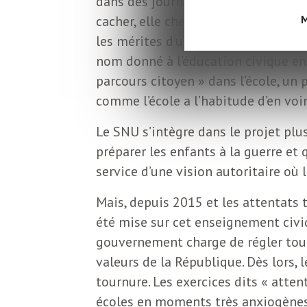
dans des journées de formation d’en
L
cacher, elle cherche à recruter et 
M
les mérites d’une carrière militair
e
nom donné à l’éducation civique en 
parcours citoyen » dans l’école, un
t
comme l’école a l’habitude d’en voir
t
Le SNU s’intègre dans le projet plu
préparer les enfants à la guerre et
r
service d’une vision autoritaire où l
Mais, depuis 2015 et les attentats t
e
été mise sur cet enseignement civi
gouvernement charge de régler tou
d
valeurs de la République. Dès lors,
tournure. Les exercices dits « atte
écoles en moments très anxiogènes 