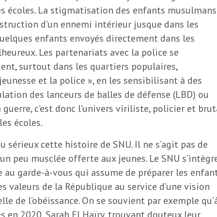
les écoles. La stigmatisation des enfants musulmans
nstruction d’un ennemi intérieur jusque dans les
uelques enfants envoyés directement dans les
eureux. Les partenariats avec la police se
sent, surtout dans les quartiers populaires,
jeunesse et la police », en les sensibilisant à des
lation des lanceurs de balles de défense (LBD) ou
guerre, c’est donc l’univers viriliste, policier et brut
les écoles.
u sérieux cette histoire de SNU. Il ne s’agit pas de
 un peu musclée offerte aux jeunes. Le SNU s’intègr
le au garde-à-vous qui assume de préparer les enfan
es valeurs de la République au service d’une vision
celle de l’obéissance. On se souvient par exemple qu’
es en 2020, Sarah El Haïry, trouvant douteux leur