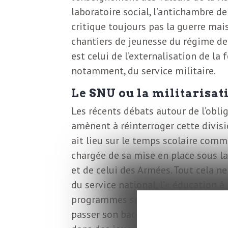
o
r
laboratoire social, l’antichambre de
d
critique toujours pas la guerre mais
m
chantiers de jeunesse du régime de
s
est celui de l’externalisation de la
U
notamment, du service militaire.
Le SNU ou la militarisati
S
Les récents débats autour de l’obli
amènent à réinterroger cette divisio
A
ait lieu sur le temps scolaire comm
chargée de sa mise en place sous la
et de celui des Armées. Tout cela ne
L
du service national, l’« éducation à
programmes scolaires en plus de la
a
passer son baccalauréat et son perm