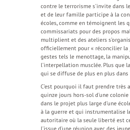
e
contre le terrorisme s’invite dans 
R
et de leur famille participe à la co
écoles, comme en témoignent les q
e
commissariats pour des propos malh
multiplient et des ateliers s’organi
g
officiellement pour « réconcilier la 
gestes tels le menottage, la manipu
a
l’interpellation musclée. Plus que la 
qui se diffuse de plus en plus dans 
r
C’est pourquoi il faut prendre très a
quinze jours hors-sol d’une colonie
d
dans le projet plus large d’une éco
à la guerre et qui instrumentalise l
s
autoritaire où la seule liberté est 
l’issue d’une réunion avec des jeun