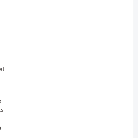
al
e
ts
à