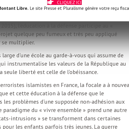
seignants ou dans des rencontres scolaires. Sans s’
CLIQUEZ ICI
vante régulièrement auprès des collégiens et lycéens
ontant Libre.
Le site Presse et Pluralisme génère votre reçu fisca
e. Au côté de l’Enseignement moral et civique (nouve
2015), l’éducation à la défense participe au «
 projet quelque peu fumeux et très peu appliqué
 se multiplier.
s large d’une école au garde-à-vous qui assume de
 qui instrumentalise les valeurs de la République au
a seule liberté est celle de l’obéissance.
erroristes islamistes en France, la focale a à nouve
que et cette éducation à la défense que le
s les problèmes d’une supposée non-adhésion aux
 le paradigme du « vivre ensemble » prend une autre
ntats-intrusions » se transforment dans certaines
pour les enfants parfois très jeunes. La guerre