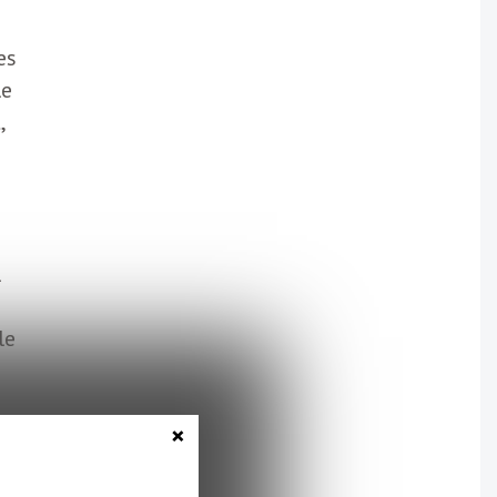
es
le
,
l
le
×
r