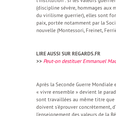
l’institution : si les valeurs guerr
b
L
(discipline sévère, hommages aux 
du virilisme guerrier), elles sont f
e
r
paix, portée notamment par la Soc
t
nouvelle (Montessori, Freinet, Ferri
i
t
r
e
LIRE AUSSI SUR REGARDS.FR
e
>>
Peut-on destituer Emmanuel Mac
d
f
e
R
Après la Seconde Guerre Mondiale e
F
e
« vivre ensemble » devient le para
sont travaillées au même titre que l
g
r
doivent s’éprouver concrètement, d’o
a
l’enseignement des valeurs de la R