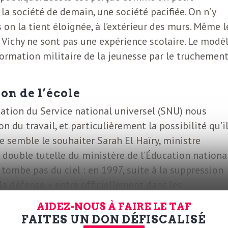
 la société de demain, une société pacifiée. On n’y
 on la tient éloignée, à l’extérieur des murs. Même l
 Vichy ne sont pas une expérience scolaire. Le modè
 formation militaire de la jeunesse par le truchement
on de l’école
gation du Service national universel (SNU) nous
n du travail, et particulièrement la possibilité qu’i
e semble le souhaiter Sarah El Haïry, ministre
 double tutelle du ministère de l’Éducation nationa
 tombe pas du ciel : en 1997, suite à la suppression
 la défense » entre officiellement dans les
 journée « défense et citoyenneté » obligatoire pou
AIDEZ-NOUS À FAIRE LE TAF
is de conduire. Progressivement, l’armée s’invite
FAITES UN DON DÉFISCALISÉ