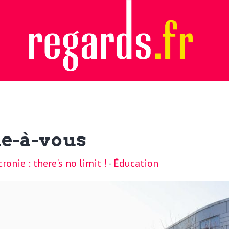
de-à-vous
onie : there's no limit !
-
Éducation