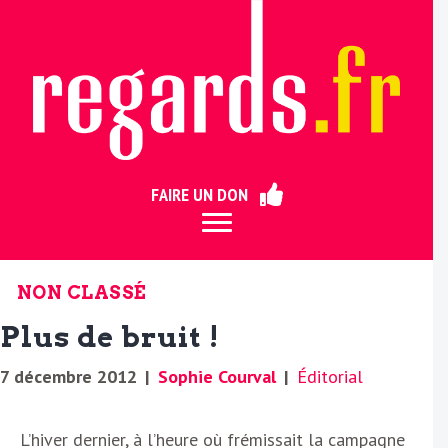
ermer
FAIRE UN DON
NON CLASSÉ
Plus de bruit !
7 décembre 2012
|
Sophie Courval
|
Éditorial
L’hiver dernier, à l’heure où frémissait la campagne