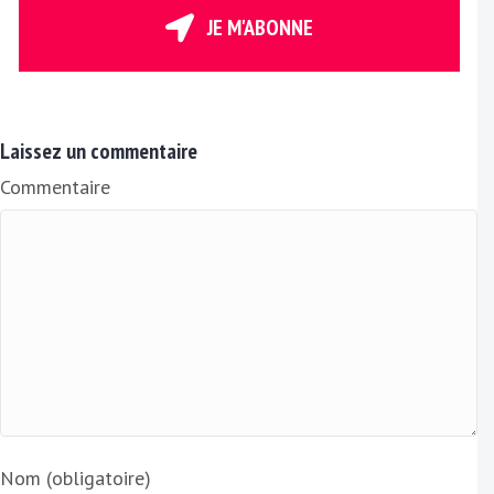
r
JE M'ABONNE
e
E
m
a
Laissez un commentaire
i
Commentaire
l
Nom (obligatoire)