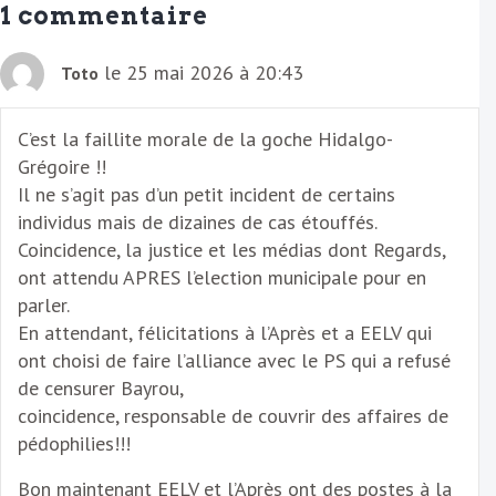
1 commentaire
i
l
le 25 mai 2026 à 20:43
Toto
C’est la faillite morale de la goche Hidalgo-
Grégoire !!
Il ne s’agit pas d’un petit incident de certains
individus mais de dizaines de cas étouffés.
Coincidence, la justice et les médias dont Regards,
ont attendu APRES l’election municipale pour en
parler.
En attendant, félicitations à l’Après et a EELV qui
ont choisi de faire l’alliance avec le PS qui a refusé
de censurer Bayrou,
coincidence, responsable de couvrir des affaires de
pédophilies!!!
Bon maintenant EELV et l’Après ont des postes à la