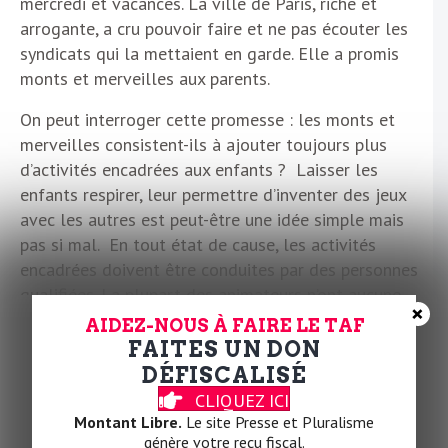
mercredi et vacances. La ville de Paris, riche et
arrogante, a cru pouvoir faire et ne pas écouter les
syndicats qui la mettaient en garde. Elle a promis
monts et merveilles aux parents.
On peut interroger cette promesse : les monts et
merveilles consistent-ils à ajouter toujours plus
d’activités encadrées aux enfants ? Laisser les
enfants respirer, leur permettre d’inventer des jeux
avec les autres est peut-être une idée simple mais
pas si mal. En tout état de cause, les activités
encadrées doivent être conduites par des personnes
qualifiées. La plupart des animateurs n’ont aucune
×
formation, pas même le Bafa. On ajoutera que des
AIDEZ-NOUS À FAIRE LE TAF
emplois payés 800 euros par mois en moyenne, 11
FAITES UN DON
euros de l’heure, avec des amplitudes horaires de
DÉFISCALISÉ
7h30 à 18h30 et des trous dans la journée n’attirent
CLIQUEZ ICI
que des personnes en grande nécessité. Sûrement peu
Montant Libre.
Le site Presse et Pluralisme
génère votre reçu fiscal.
de vocations. Ces animateurs se dépatouillent et font