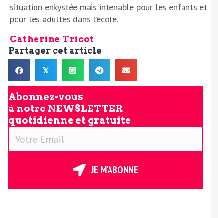
situation enkystée mais intenable pour les enfants et
pour les adultes dans l’école.
Catherine Tricot
Partager cet article
𝕏
Abonnez-vous
à notre
NEWSLETTER
quotidienne et gratuite
V
o
t
r
JE M'ABONNE
e
E
m
a