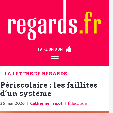
ermer
FAIRE UN DON
LA LETTRE DE REGARDS
Périscolaire : les faillites
d’un système
25 mai 2026
|
Catherine Tricot
|
Éducation