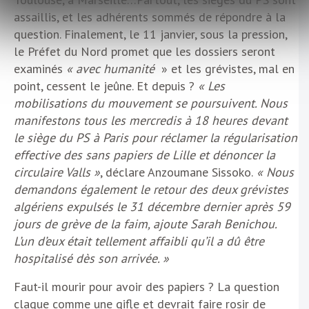
assaillis, et les adhérents sommés de répondre à la
question. Finalement, le 11 janvier, sous la pression,
le Préfet du Nord promet que les dossiers seront
examinés
« avec humanité
» et les grévistes, mal en
point, cessent le jeûne. Et depuis ?
« Les
mobilisations du mouvement se poursuivent. Nous
manifestons tous les mercredis à 18 heures devant
le siège du PS à Paris pour réclamer la régularisation
effective des sans papiers de Lille et dénoncer la
circulaire Valls »
, déclare Anzoumane Sissoko.
« Nous
demandons également le retour des deux grévistes
algériens expulsés le 31 décembre dernier après 59
jours de grève de la faim, ajoute Sarah Benichou.
L’un d’eux était tellement affaibli qu’il a dû être
hospitalisé dès son arrivée. »
Faut-il mourir pour avoir des papiers ? La question
claque comme une gifle et devrait faire rosir de