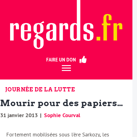
ermer
FAIRE UN DON
JOURNÉE DE LA LUTTE
Mourir pour des papiers…
31 janvier 2013
|
Sophie Courval
Fortement mobilisées sous l’ère Sarkozy, les