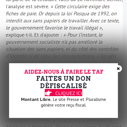
l’analyse est sévère.
« Cette circulaire exige des
fiches de paie. Or depuis la loi Pasqua de 1992, on
interdit aux sans papiers de travailler. Avec ce texte,
le gouvernement favorise le travail illégal »
,
explique-t-il. Et d’ajouter :
« Pour l’instant, le
gouvernement socialiste n’a pas amélioré la
situation des sans papiers, ni du côté des contrôles
d’identité ni de celui des régularisations. »
Un avis
partagé par le CSP 59 qui qualifie la politique du
×
gouvernement de
« sarkozysme de gauche »
, et plus
AIDEZ-NOUS À FAIRE LE TAF
largement par un grand nombre d’organisations de
FAITES UN DON
lutte pour la régularisation des sans papiers répartis
DÉFISCALISÉ
sur l’ensemble du territoire. 70 jours de conflit, ça
CLIQUEZ ICI
laisse le temps de s’organiser à l’échelle nationale. Et
Montant Libre.
Le site Presse et Pluralisme
génère votre reçu fiscal.
le mouvement Faut-il mourir pour avoir des papiers a
rapidement fait des émules aux six coins de
l’hexagone. À Rennes, à Strasbourg, à Bordeaux, à
Toulouse, à Marseille…Partout, les sièges du PS sont