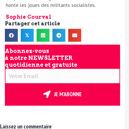
honte les joues des militants socialistes.
Sophie Courval
Partager cet article
𝕏
Abonnez-vous
à notre
NEWSLETTER
quotidienne et gratuite
V
o
t
r
JE M'ABONNE
e
E
m
a
Laissez un commentaire