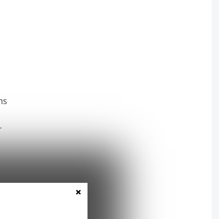
e
e
ns
r
×