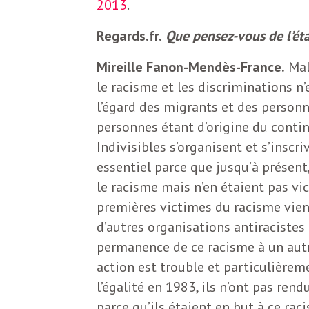
2013
.
N
a
e
Regards.fr.
Que pensez-vous de l’état
l
w
Mireille Fanon-Mendès-France.
Mal
s
le racisme et les discriminations n’
e
l
l’égard des migrants et des person
personnes étant d’origine du conti
e
Indivisibles s’organisent et s’insc
L
t
essentiel parce que jusqu’à présent
t
le racisme mais n’en étaient pas vi
e
e
premières victimes du racisme vie
d’autres organisations antiracistes
r
D
permanence de ce racisme à un autr
:
action est trouble et particulièrem
e
L
l’égalité en 1983, ils n’ont pas ren
a
parce qu’ils étaient en but à ce rac