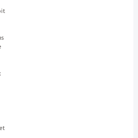
it
ns
e
x
et