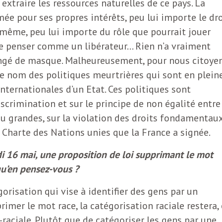
extraire les ressources naturelles de ce pays. La
e pour ses propres intérêts, peu lui importe le dro
-même, peu lui importe du rôle que pourrait jouer
 se penser comme un libérateur… Rien n’a vraiment
angé de masque. Malheureusement, pour nous citoye
re nom des politiques meurtrières qui sont en plein
nternationales d’un Etat. Ces politiques sont
iscrimination et sur le principe de non égalité entre
 ou grandes, sur la violation des droits fondamentau
a Charte des Nations unies que la France a signée.
di 16 mai, une proposition de loi supprimant le mot
 qu’en pensez-vous ?
orisation qui vise à identifier des gens par un
primer le mot race, la catégorisation raciale restera, 
-raciale. Plutôt que de catégoriser les gens par une