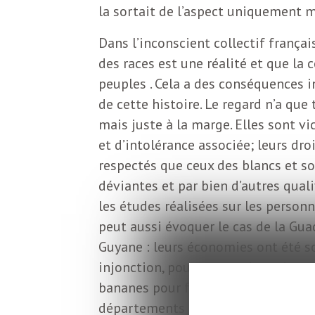
o
r
la sortait de l’aspect uniquement 
d
Dans l’inconscient collectif français
m
s
des races est une réalité et que la
peuples . Cela a des conséquences i
U
de cette histoire. Le regard n’a que
mais juste à la marge. Elles sont v
S
et d’intolérance associée; leurs dr
respectés que ceux des blancs et 
A
déviantes et par bien d’autres quali
les études réalisées sur les perso
peut aussi évoquer le cas de la Gua
L
Guyane : leurs économies ont été so
injonction, pour ne prendre qu’un e
a
bananes pour favoriser la production
départements n’ont aucune autonom