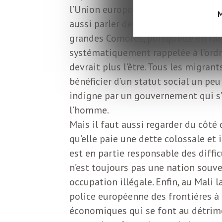
L
l’Union européenne et la France qui
M
aussi parler de ce que fait la Franc
e
grandes Comores, puisqu’elle en fai
systématiquement rappelée à l’ordre
t
devrait plus l’être. Tous les migra
bénéficier d’un statut social un peu
t
indigne par un gouvernement qui s’
l’homme.
r
Mais il faut aussi regarder du côté 
qu’elle paie une dette colossale et 
e
est en partie responsable des diffi
n’est toujours pas une nation souve
d
occupation illégale. Enfin, au Mali 
police européenne des frontières à
économiques qui se font au détrime