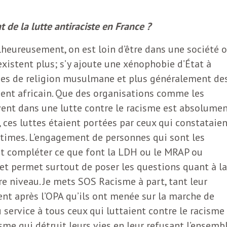
 de la lutte antiraciste en France ?
heureusement, on est loin d’être dans une société 
existent plus; s’y ajoute une xénophobie d’État à
nes de religion musulmane et plus généralement de
nent africain. Que des organisations comme les
rivent dans une lutte contre le racisme est absolume
, ces luttes étaient portées par ceux qui constataie
ctimes. L’engagement de personnes qui sont les
nt compléter ce que font la LDH ou le MRAP ou
 et permet surtout de poser les questions quant à la
e niveau. Je mets SOS Racisme à part, tant leur
ent après l’OPA qu’ils ont menée sur la marche de
du service à tous ceux qui luttaient contre le racisme
isme qui détruit leurs vies en leur refusant l’ensemb