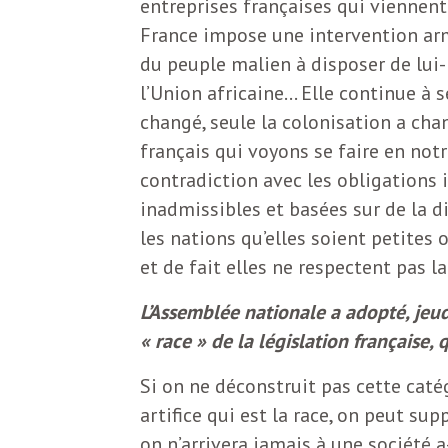
e
entreprises françaises qui viennent 
France impose une intervention armé
R
du peuple malien à disposer de lui
l’Union africaine… Elle continue à
e
changé, seule la colonisation a ch
français qui voyons se faire en not
g
contradiction avec les obligations i
inadmissibles et basées sur de la d
a
les nations qu’elles soient petites
et de fait elles ne respectent pas l
r
L’Assemblée nationale a adopté, jeu
d
« race » de la législation française,
Si on ne déconstruit pas cette catég
s
artifice qui est la race, on peut sup
on n’arrivera jamais à une société a