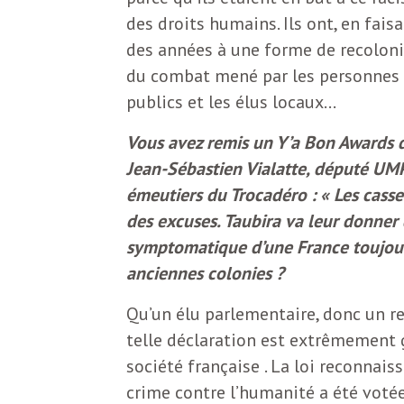
b
des droits humains. Ils ont, en fai
L
des années à une forme de recoloni
e
r
du combat mené par les personnes 
t
publics et les élus locaux…
i
t
Vous avez remis un Y’a Bon Awards d
r
Jean-Sébastien Vialatte, député UMP
e
e
émeutiers du Trocadéro : « Les casse
d
des excuses. Taubira va leur donner 
f
symptomatique d’une France toujours
e
anciennes colonies ?
R
F
Qu’un élu parlementaire, donc un r
e
telle déclaration est extrêmement gr
g
r
société française . La loi reconnai
a
crime contre l’humanité a été voté