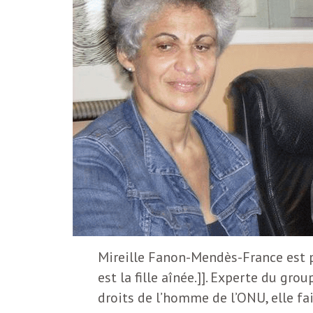
S
L
’
a
a
b
M
o
n
i
n
e
d
r
i
à
Mireille Fanon-Mendès-France est p
l
est la fille aînée.]]. Experte du gr
n
a
droits de l’homme de l’ONU, elle f