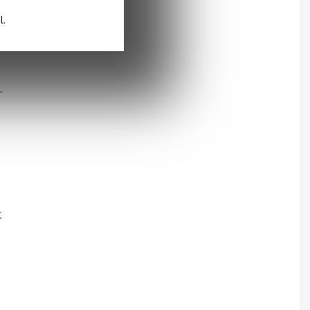
l.
r
e
t