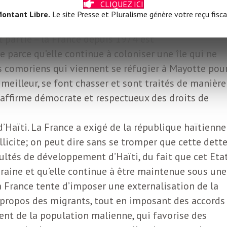
CLIQUEZ ICI
 agit, à leur égard, comme un colonisateur. On peut
ontant Libre.
Le site Presse et Pluralisme génère votre reçu fisca
e à Mayotte, qui aurait du revenir dans le giron des
t partie – la France depuis 1974 est
 parce qu’elle continue à coloniser une île qui ne
nts comoriens qui viennent se réfugier à Mayotte pou
 meilleur, se font chasser et sont traités de manière
affirme démocrate et respectueux des droits de
d’Haïti. La France a exigé de la république haïtienne
illicite; on peut dire sans se tromper que cette dett
cultés de développement d’Haïti, du fait que cet Eta
raine et qu’elle continue à être maintenue sous une
la France tente d’imposer une externalisation de la
 propos des migrants, tout en imposant des accords
nt de la population malienne, qui favorise des