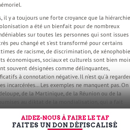
mémoriel.
, il y a toujours une forte croyance que la hiérarchi
 colonisation a été un bienfait pour de nombreux
ndéniables sur toutes les personnes qui sont issues
 très peu changé et s’est transformé pour certains
ictimes de racisme, de discrimination, de xénophobi
oits économiques, sociaux et culturels sont bien moi
sont souvent désignées comme délinquantes,
ficatifs à connotation négative. Il n’est qu’à regarde
nnes incarcérées… Les exemples ne manquent pas. On
deloupe, de la Martinique, de la Réunion ou de la
umises au diktat de la mondialisation, qui a fait
xemple, aux paysans de cesser de produire des
AIDEZ-NOUS À FAIRE LE TAF
 de la Chiquita Brand’s International. Ainsi, ces
FAITES UN DON DÉFISCALISÉ
ie économique et sont obligés d’être assistés par