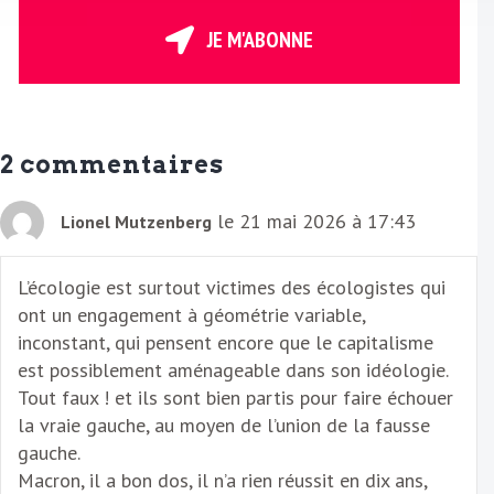
t
r
JE M'ABONNE
e
E
m
a
2 commentaires
i
l
le 21 mai 2026 à 17:43
Lionel Mutzenberg
L’écologie est surtout victimes des écologistes qui
ont un engagement à géométrie variable,
inconstant, qui pensent encore que le capitalisme
est possiblement aménageable dans son idéologie.
Tout faux ! et ils sont bien partis pour faire échouer
la vraie gauche, au moyen de l’union de la fausse
gauche.
Macron, il a bon dos, il n’a rien réussit en dix ans,