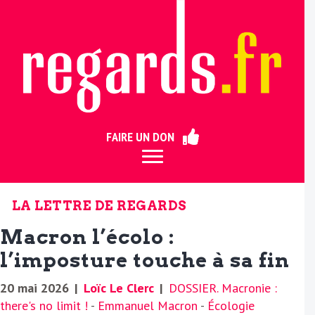
ermer
FAIRE UN DON
LA LETTRE DE REGARDS
Macron l’écolo :
l’imposture touche à sa fin
20 mai 2026
|
Loïc Le Clerc
|
DOSSIER. Macronie :
there's no limit !
-
Emmanuel Macron
-
Écologie