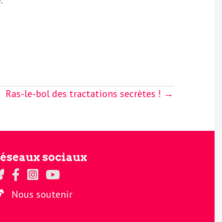
.
Ras-le-bol des tractations secrètes ! →
éseaux sociaux
gards sur Twitter
Regards sur Facebook
Regards sur Instagram
La chaine Regards sur Youtube
Nous soutenir