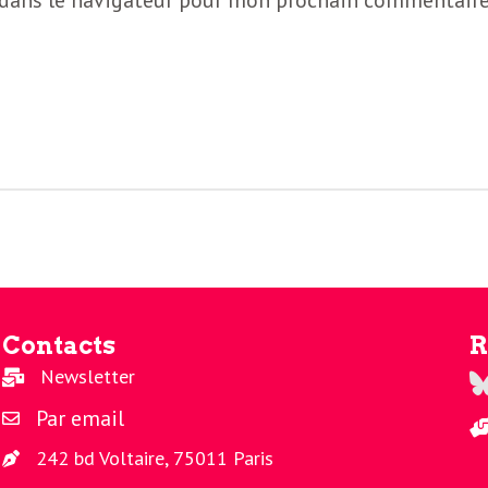
 dans le navigateur pour mon prochain commentaire
Contacts
R
Newsletter
Re
Par email
242 bd Voltaire, 75011 Paris