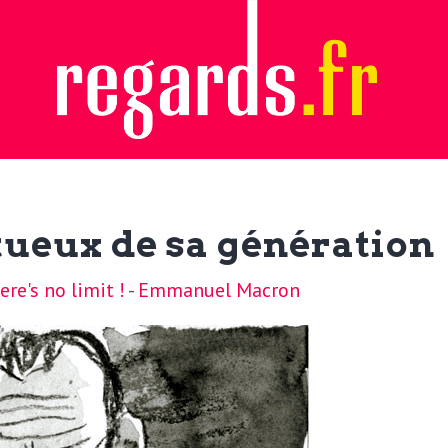
tueux de sa génération
re's no limit !
-
Emmanuel Macron