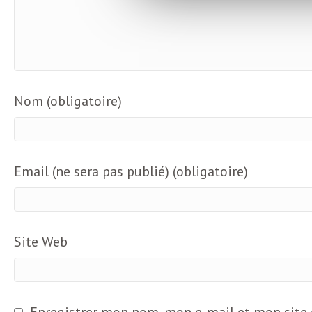
b
L
e
r
t
i
t
Nom (obligatoire)
r
e
e
d
Email (ne sera pas publié) (obligatoire)
f
e
R
F
Site Web
e
g
r
a