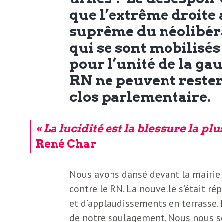
N
a
que l’extrême droite
e
suprême du néolibéra
l
w
qui se sont mobilisés
s
pour l’unité de la gau
e
l
RN ne peuvent rester
e
clos parlementaire.
L
t
« La lucidité est la blessure la pl
t
e
René Char
e
r
D
Nous avons dansé devant la mairie 
:
contre le RN. La nouvelle s’était rép
e
L
et d’applaudissements en terrasse. L
de notre soulagement. Nous nous s
a