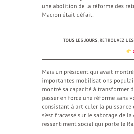
b
une abolition de la réforme des retr
L
Macron était défait.
e
r
t
i
t
TOUS LES JOURS, RETROUVEZ L’E
r
e
e
Mais un président qui avait montré 
d
f
importantes mobilisations populair
e
montré sa capacité à transformer de
R
passer en force une réforme sans vot
F
e
consistant à articuler la puissance 
s’est fracassé sur le sabotage de l
g
r
ressentiment social qui porte le 
a