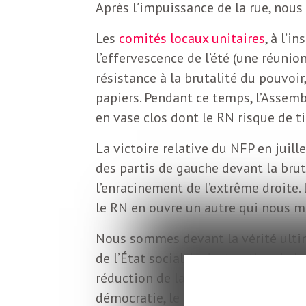
o
Après l’impuissance de la rue, nous
r
d
Les
comités locaux unitaires
, à l’i
m
l’effervescence de l’été (une réunio
s
résistance à la brutalité du pouvo
U
papiers. Pendant ce temps, l’Assemb
en vase clos dont le RN risque de tir
S
La victoire relative du NFP en juil
des partis de gauche devant la bruta
A
l’enracinement de l’extrême droite
le RN en ouvre un autre qui nous m
L
Nous sommes devant la vérité ultim
de l’État social, la destruction de 
a
réduction de la démocratie à l’élect
démocratie, le racisme comme princi