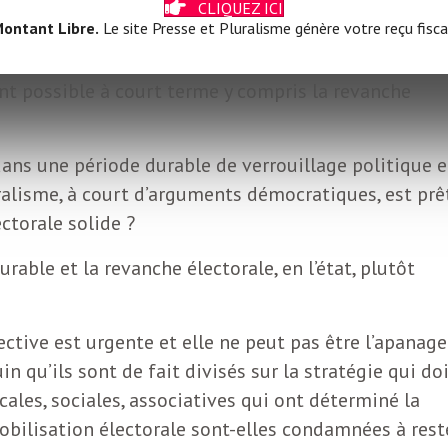
CLIQUEZ ICI
lisme politique que nous avons à affronter.
ontant Libre.
Le site Presse et Pluralisme génère votre reçu fisca
droite extrémisée est-il une péripétie dans une
nt possible à court terme y compris la revanche
ns une période durable de verrouillage politique e
ralisme, à court d’arguments démocratiques, est prê
ectorale solide ?
rable et la revanche électorale, en l’état, plutôt
lective est urgente et elle ne peut pas être l’apanage
in qu’ils sont de fait divisés sur la stratégie qui do
cales, sociales, associatives qui ont déterminé la
mobilisation électorale sont-elles condamnées à rest