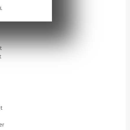
l.
t
t
it
er