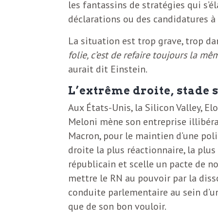
e
les fantassins de stratégies qui s’é
R
déclarations ou des candidatures à 
La situation est trop grave, trop d
e
folie, c’est de refaire toujours la mê
aurait dit Einstein.
g
L’extrême droite, stade
a
Aux États-Unis, la Silicon Valley, E
Meloni mène son entreprise illibéral
r
Macron, pour le maintien d’une pol
droite la plus réactionnaire, la plu
républicain et scelle un pacte de n
d
mettre le RN au pouvoir par la diss
conduite parlementaire au sein d’un
s
que de son bon vouloir.