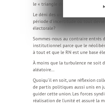
L
le « triangle de fer » du néolibéra
M
Le déni des urnes par Macron et la 
e
période d’incertitude où tout devie
électorale?
t
Sommes-nous au contraire entrés da
t
institutionnel parce que le néolibé
à tout et que le RN est une base él
r
À moins que la turbulence ne soit du
aléatoire…
e
Quoiqu’il en soit, une réflexion col
d
de partis politiques aussi unis en ju
guider cette union. Les forces syndi
réalisation de l’unité et assuré la 