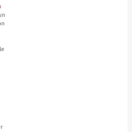
u
un
on
le
er