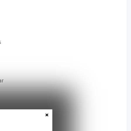
s
ar
×
t