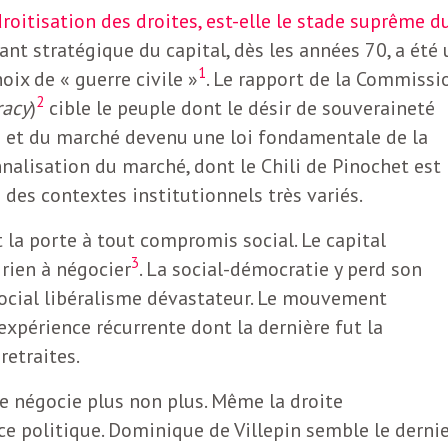
oitisation des droites, est-elle le stade suprême d
ant stratégique du capital, dès les années 70, a été 
1
oix de « guerre civile »
. Le rapport de la Commissi
2
racy
)
cible le peuple dont le désir de souveraineté
 et du marché devenu une loi fondamentale de la
nalisation du marché, dont le Chili de Pinochet est 
 des contextes institutionnels très variés.
la porte à tout compromis social. Le capital
3
 rien à négocier
. La social-démocratie y perd son
social libéralisme dévastateur. Le mouvement
’expérience récurrente dont la dernière fut la
retraites.
e négocie plus non plus. Même la droite
ce politique. Dominique de Villepin semble le derni