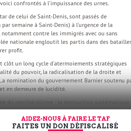
 voici confrontés à l’impuissance des urnes.
nstar de celui de Saint-Denis, sont passés de
n par semaine à Saint-Denis) à l’urgence de la
ir, notamment contre les immigrés avec ou sans
lée nationale engloutit les partis dans des bataille
er profit.
let clôt un long cycle d’atermoiements stratégiques
lité du pouvoir, la radicalisation de la droite et
. La nomination du gouvernement Barnier soutenu p
et en demeure de lucidité.
e du néolibéralisme : la destruction systématique
la politique comme débat public contradictoire, la
ion d’un pouvoir autoritaire. La haine de la
AIDEZ-NOUS À FAIRE LE TAF
FAITES UN DON DÉFISCALISÉ
pe de cohésion social et l’abolition de l’avenir son