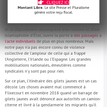
CLIQUEZ ICI
2023,
Romans sur Isère
a été la cible d’un
Montant Libre.
Le site Presse et Pluralisme
commandos d’extrême droite. En 2025, Royère-de-
génère votre reçu fiscal.
Vassivière (Creuse) a été le théâtre d’une
« chasse au
nègre »
sinistre. Le poids du Rassemblement National
et le déploiement décomplexé d’un racisme et d’une
islamophobie d’État, ouvre la porte à
des passages à
l’acte individuels
de plus en plus nombreux. Mais
notre pays n’a pas encore connu de violence
collective de l’ampleur de celle qui a frappé
l’Angleterre, l’Irlande ou l’Espagne. Les grandes
mobilisations nationales, émeutières comme
syndicales n’y sont pas pour rien.
Sur ce plan, l’itinéraire des gilets jaunes est un cas
d’école. Les choses avaient mal commencé à
Flixecourt en novembre 2018 quand un barrage de
gilets jaunes avait dénoncé aux autorités un camion-
citerne et livré à la gendarmerie les migrants qu’il