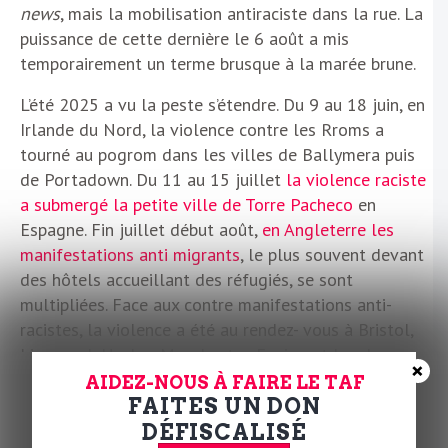
news
, mais la mobilisation antiraciste dans la rue. La
puissance de cette dernière le 6 août a mis
temporairement un terme brusque à la marée brune.
L’été 2025 a vu la peste s’étendre. Du 9 au 18 juin, en
Irlande du Nord, la violence contre les Rroms a
tourné au pogrom dans les villes de Ballymera puis
de Portadown. Du 11 au 15 juillet
la violence raciste
a submergé la petite ville de Torre Pacheco
en
Espagne. Fin juillet début août,
en Angleterre les
manifestations anti migrants
, le plus souvent devant
des hôtels accueillant des réfugiés, se sont
multipliées. Face aux contre manifestations anti-
racistes, la violence a été au rendez- vous à Bristol,
Liverpool, Horley, Manchester, Epping et Londres…
×
AIDEZ-NOUS À FAIRE LE TAF
La France n’est pas à l’abri. En 2022, la petite ville de
FAITES UN DON
Callac
en Bretagne a connu une mobilisation
DÉFISCALISÉ
xénophobe contre un projet d’accueil des migrants. En