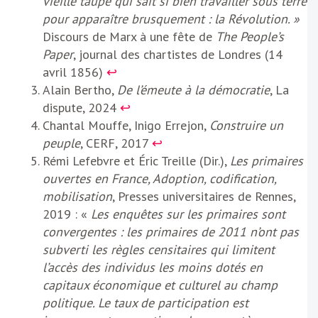
vieille taupe qui sait si bien travailler sous terre
pour apparaître brusquement : la Révolution. »
Discours de Marx à une fête de
The People’s
Paper
, journal des chartistes de Londres (14
avril 1856)
↩︎
Alain Bertho,
De l’émeute à la démocratie
, La
dispute, 2024
↩︎
Chantal Mouffe, Inigo Errejon,
Construire un
peuple
, CERF, 2017
↩︎
Rémi Lefebvre et Éric Treille (Dir.),
Les primaires
ouvertes en France, Adoption, codification,
mobilisation
, Presses universitaires de Rennes,
2019 : «
Les enquêtes sur les primaires sont
convergentes : les primaires de 2011 n’ont pas
subverti les règles censitaires qui limitent
l’accès des individus les moins dotés en
capitaux économique et culturel au champ
politique. Le taux de participation est