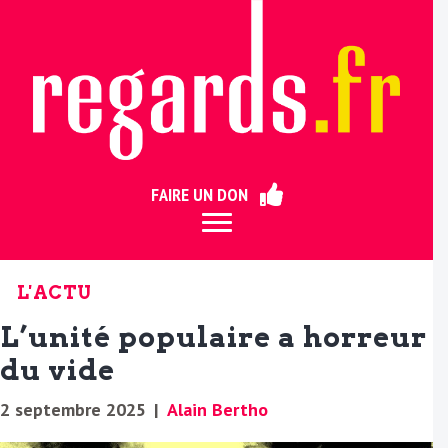
ermer
FAIRE UN DON
L'ACTU
L’unité populaire a horreur
du vide
2 septembre 2025
|
Alain Bertho