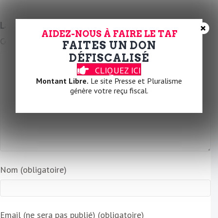
m
a
Laissez un commentaire
×
i
AIDEZ-NOUS À FAIRE LE TAF
Commentaire
l
FAITES UN DON
DÉFISCALISÉ
CLIQUEZ ICI
Montant Libre.
Le site Presse et Pluralisme
génère votre reçu fiscal.
Nom (obligatoire)
Email (ne sera pas publié) (obligatoire)