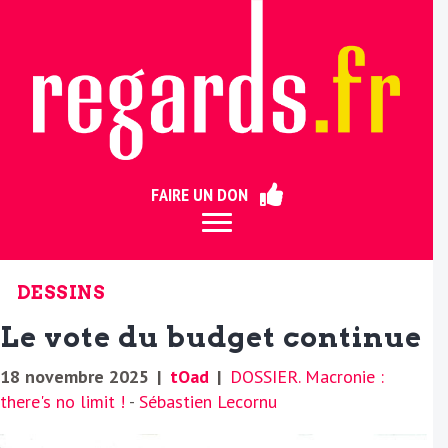
ermer
FAIRE UN DON
DESSINS
Le vote du budget continue
18 novembre 2025
|
tOad
|
DOSSIER. Macronie :
there's no limit !
-
Sébastien Lecornu