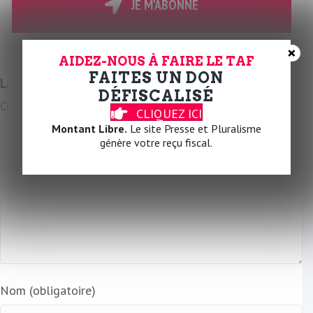
r
JE M'ABONNE
e
E
×
m
AIDEZ-NOUS À FAIRE LE TAF
a
FAITES UN DON
Laissez un commentaire
i
DÉFISCALISÉ
Commentaire
l
CLIQUEZ ICI
Montant Libre.
Le site Presse et Pluralisme
génère votre reçu fiscal.
Nom (obligatoire)