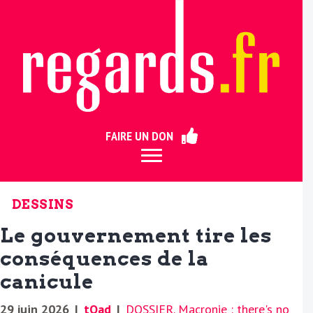
ermer
FAIRE UN DON
DESSINS
Le gouvernement tire les
conséquences de la
canicule
29 juin 2026
|
tOad
|
DOSSIER. Macronie : there's no