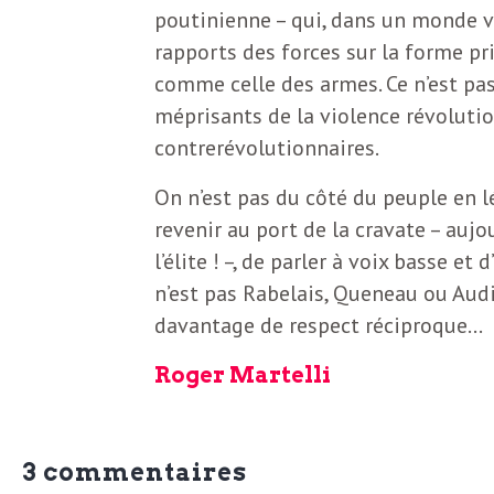
e
poutinienne – qui, dans un monde v
R
rapports des forces sur la forme pri
comme celle des armes. Ce n’est pas
e
méprisants de la violence révolutio
contrerévolutionnaires.
g
On n’est pas du côté du peuple en lé
revenir au port de la cravate – auj
a
l’élite ! –, de parler à voix basse e
n’est pas Rabelais, Queneau ou Audi
r
davantage de respect réciproque…
d
Roger Martelli
s
3 commentaires