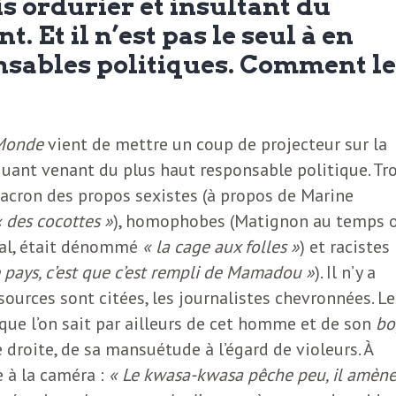
s ordurier et insultant du
. Et il n’est pas le seul à en
nsables politiques. Comment le
Monde
vient de mettre un coup de projecteur sur la
uant venant du plus haut responsable politique. Tro
acron des propos sexistes (à propos de Marine
« des cocottes »
), homophobes (Matignon au temps 
Atal, était dénommé
« la cage aux folles »
) et racistes
 pays, c’est que c’est rempli de Mamadou »
). Il n’y a
sources sont citées, les journalistes chevronnées. Le
que l’on sait par ailleurs de cet homme et de son
bo
e droite, de sa mansuétude à l’égard de violeurs. À
ce à la caméra :
« Le kwasa-kwasa pêche peu, il amèn