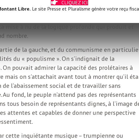
CLIQUEZ ICI
ictimes mais d’engager le dépassement de ce qui
ontant Libre.
Le site Presse et Pluralisme génère votre reçu fisca
prise. La visée ne devrait pas être prioritairement l
a mise à nu de la logique profonde qui produit et
and nombre.
partie de la gauche, et du communisme en particulier
lités du « populisme ». On s’indignait de la
s. On pouvait admirer la capacité des prolétaires à
e mais on s’attachait avant tout à montrer qu’il éta
n de l’abaissement social et de travailler sans
. Au fond, le peuple n’attend pas des représentants
ns tous besoin de représentants dignes, à l’image d
ses attentes et capables de donner une perspective
essentiment.
 par cette inquiétante musique – trumpienne ou