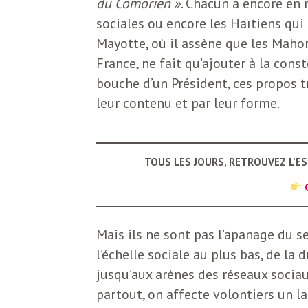
du Comorien »
. Chacun a encore e
b
L
sociales ou encore les Haïtiens qui
Mayotte, où il assène que les Maho
e
r
France, ne fait qu’ajouter à la const
t
bouche d’un Président, ces propos 
i
t
leur contenu et par leur forme.
r
e
e
TOUS LES JOURS, RETROUVEZ L’E
d
f
e
R
F
Mais ils ne sont pas l’apanage du se
e
l’échelle sociale au plus bas, de la 
g
r
jusqu’aux arènes des réseaux sociau
a
partout, on affecte volontiers un la