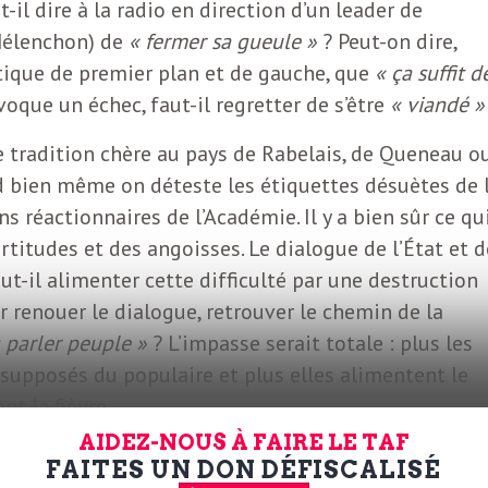
-il dire à la radio en direction d’un leader de
 Mélenchon) de
« fermer sa gueule »
? Peut-on dire,
tique de premier plan et de gauche, que
« ça suffit d
oque un échec, faut-il regretter de s’être
« viandé »
ne tradition chère au pays de Rabelais, de Queneau o
nd bien même on déteste les étiquettes désuètes de 
 réactionnaires de l’Académie. Il y a bien sûr ce qu
rtitudes et des angoisses. Le dialogue de l’État et d
aut-il alimenter cette difficulté par une destruction
r renouer le dialogue, retrouver le chemin de la
 parler peuple »
? L’impasse serait totale : plus les
s supposés du populaire et plus elles alimentent le
nt la fièvre.
AIDEZ-NOUS À FAIRE LE TAF
’est plus de saison. La question n’est pas de faire
FAITES UN DON DÉFISCALISÉ
ouverain. Il ne suffit pas d’étaler sa sympathie pou