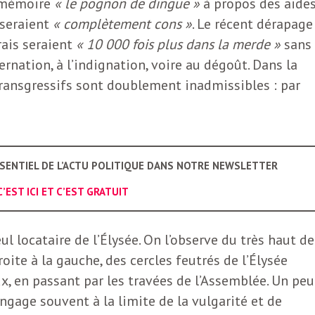
n mémoire
« le pognon de dingue »
à propos des aide
 seraient
« complètement cons »
. Le récent dérapage
rais seraient
« 10 000 fois plus dans la merde »
sans 
ernation, à l’indignation, voire au dégoût. Dans la
transgressifs sont doublement inadmissibles : par
SSENTIEL DE L’ACTU POLITIQUE DANS NOTRE NEWSLETTER
C’EST ICI ET C’EST GRATUIT
ul locataire de l’Élysée. On l’observe du très haut de
droite à la gauche, des cercles feutrés de l’Élysée
x, en passant par les travées de l’Assemblée. Un peu
ngage souvent à la limite de la vulgarité et de