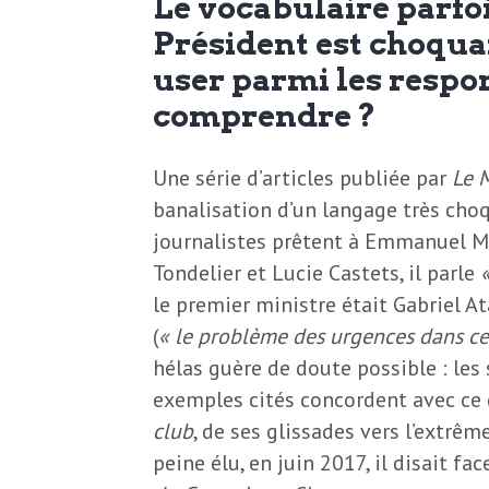
Le vocabulaire parfoi
N
a
Président est choquant
e
user parmi les respo
l
w
comprendre ?
s
e
l
Une série d’articles publiée par
Le 
e
banalisation d’un langage très choq
L
journalistes prêtent à Emmanuel M
t
Tondelier et Lucie Castets, il parle
t
e
le premier ministre était Gabriel 
e
(
« le problème des urgences dans ce
r
hélas guère de doute possible : les 
D
exemples cités concordent avec ce 
:
club
, de ses glissades vers l’extrêm
e
L
peine élu, en juin 2017, il disait fa
a