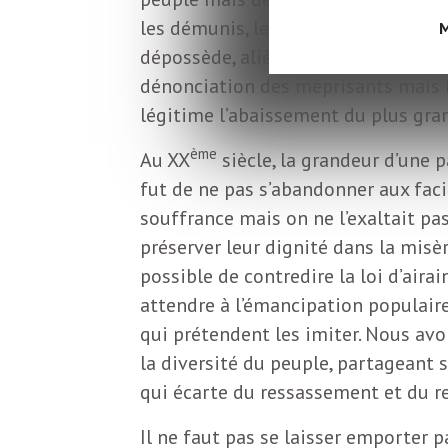
L
les démunis, les exploités et les v
M
dépossède, aliène, discrimine ou mé
e
dénonciation des méprisants mais l
légitime l’abaissement du plus gr
t
ème
Au XX
siècle, la grandeur d’une 
t
fut de ne pas s’abandonner aux faci
souffrance mais on ne l’exaltait pa
r
préserver leur dignité dans la misèr
possible de contredire la loi d’airai
attendre à l’émancipation populaire
e
qui prétendent les imiter. Nous avo
la diversité du peuple, partageant 
d
qui écarte du ressassement et du r
Il ne faut pas se laisser emporter