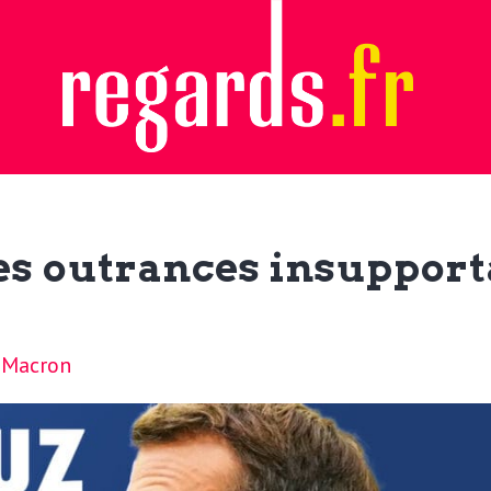
es outrances insupport
 Macron