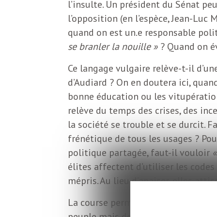
o
l’insulte. Un président du Sénat peut
r
l’opposition (en l’espèce, Jean-Luc
d
quand on est un.e responsable poli
m
s
se branler la nouille »
? Quand on év
U
Ce langage vulgaire relève-t-il d’u
d’Audiard ? On en doutera ici, qua
S
bonne éducation ou les vitupérations
relève du temps des crises, des ince
A
la société se trouble et se durcit. F
frénétique de tous les usages ? Pou
politique partagée, faut-il vouloir
«
L
élites affectent d’utiliser les code
mépris. Au lieu d’apaiser, elles attise
a
La course permanente aux placebos n
peuple mais de respecter le peuple s