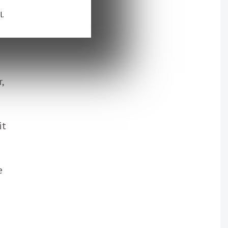
l.
a
,
it
e