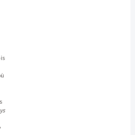
is
où
s
ys
e