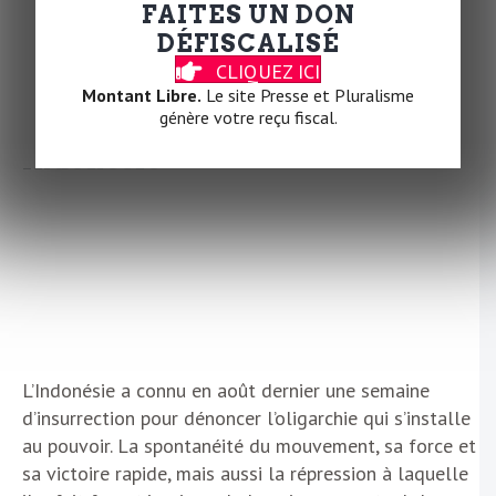
sont alors sorties dans les rues pour reconquérir la
FAITES UN DON
nuit et les espaces dans lesquelles elles sont
DÉFISCALISÉ
exclues, humiliées, violentées.
CLIQUEZ ICI
Montant Libre.
Le site Presse et Pluralisme
génère votre reçu fiscal.
Épisode 5 • Anarchisme en
Indonésie
L’Indonésie a connu en août dernier une semaine
d’insurrection pour dénoncer l’oligarchie qui s’installe
au pouvoir. La spontanéité du mouvement, sa force et
sa victoire rapide, mais aussi la répression à laquelle