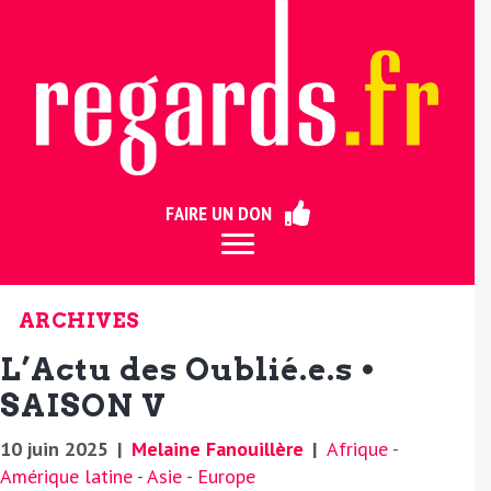
ermer
FAIRE UN DON
ARCHIVES
L’Actu des Oublié.e.s •
SAISON V
10 juin 2025
|
Melaine Fanouillère
|
Afrique
-
Amérique latine
-
Asie
-
Europe