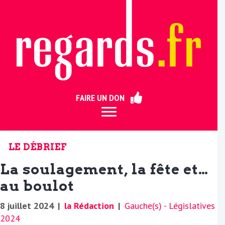
ermer
FAIRE UN DON
LE DÉBRIEF
La soulagement, la fête et…
au boulot
8 juillet 2024
|
la Rédaction
|
Gauche(s)
-
Législatives
2024