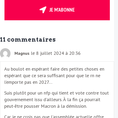
t
r
JE M'ABONNE
e
E
m
a
11 commentaires
i
l
le 8 juillet 2024 à 20:36
Magnus
Au boulot en espérant faire des petites choses en
espérant que ce sera suffisant pour que le rn ne
l’emporte pas en 2027…
Suis plutôt pour un nfp qui tient et vote contre tout
gouvernement issu d’ailleurs. À la fin ça pourrait
peut-être pousser Macron à la démission.
Car je ne crois pas que l’assemblée actuelle offre