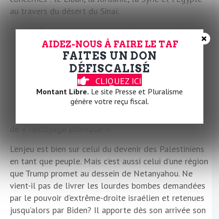
au travers du désert du Sinaï.
Donald Trump entend destiner Gaza à de mirifiques
×
projets immobiliers en bord de méditerranée. Il veut
AIDEZ-NOUS À FAIRE LE TAF
FAITES UN DON
affaiblir encore et encore les Palestiniens en les
DÉFISCALISÉ
divisant physiquement, en rendant impossible leur
capacité politique. Il veut les couper d’une mémoire
CLIQUEZ ICI
Montant Libre.
Le site Presse et Pluralisme
ancrée dans les paysages, les villes et les maisons,
génère votre reçu fiscal.
leur mémoire matérielle, celle qui donne forme aux
cultures. La Ligue arabe a raison de parler d’un projet
de
« nettoyage ethnique »
.
L’enjeu est bien sur celui du devenir des Palestiniens
en tant que peuple. Mais c’est aussi celui d’une région
que Trump promet au dessein de Netanyahou. Ne
vient-il pas de livrer les lourdes bombes demandées
par le pouvoir d’extrême-droite israélien et retenues
jusqu’alors par Biden? Il apporte dès son arrivée son