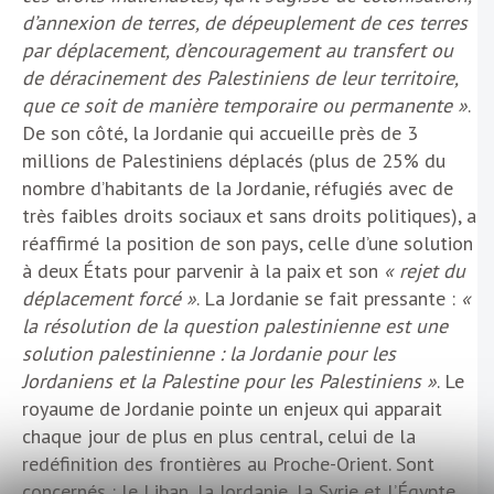
d’annexion de terres, de dépeuplement de ces terres
par déplacement, d’encouragement au transfert ou
de déracinement des Palestiniens de leur territoire,
que ce soit de manière temporaire ou permanente »
.
De son côté, la Jordanie qui accueille près de 3
millions de Palestiniens déplacés (plus de 25% du
nombre d’habitants de la Jordanie, réfugiés avec de
très faibles droits sociaux et sans droits politiques), a
réaffirmé la position de son pays, celle d’une solution
à deux États pour parvenir à la paix et son
« rejet du
déplacement forcé »
. La Jordanie se fait pressante :
«
la résolution de la question palestinienne est une
solution palestinienne : la Jordanie pour les
Jordaniens et la Palestine pour les Palestiniens »
. Le
royaume de Jordanie pointe un enjeux qui apparait
chaque jour de plus en plus central, celui de la
redéfinition des frontières au Proche-Orient. Sont
concernés : le Liban, la Jordanie, la Syrie et l’Égypte