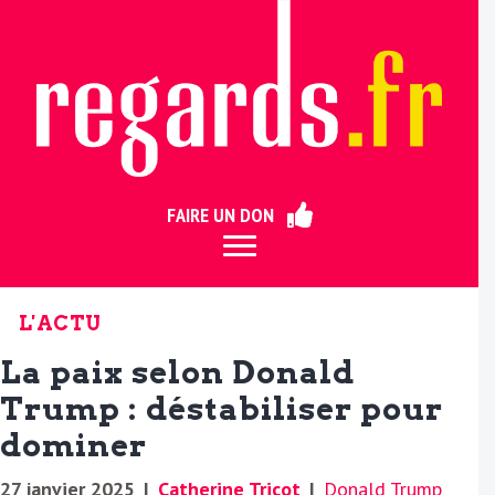
ermer
FAIRE UN DON
L'ACTU
La paix selon Donald
Trump : déstabiliser pour
dominer
27 janvier 2025
|
Catherine Tricot
|
Donald Trump