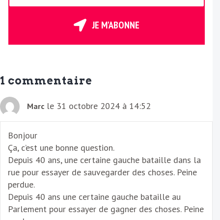
t
r
JE M'ABONNE
e
E
m
a
1 commentaire
i
l
le 31 octobre 2024 à 14:52
Marc
Bonjour
Ça, c’est une bonne question.
Depuis 40 ans, une certaine gauche bataille dans la
rue pour essayer de sauvegarder des choses. Peine
perdue.
Depuis 40 ans une certaine gauche bataille au
Parlement pour essayer de gagner des choses. Peine