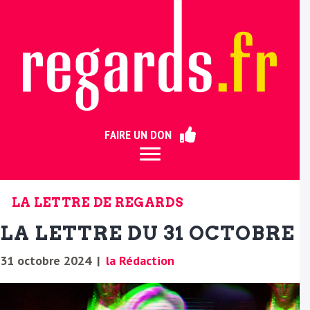
ermer
FAIRE UN DON
LA LETTRE DE REGARDS
LA LETTRE DU 31 OCTOBRE
31 octobre 2024
|
la Rédaction