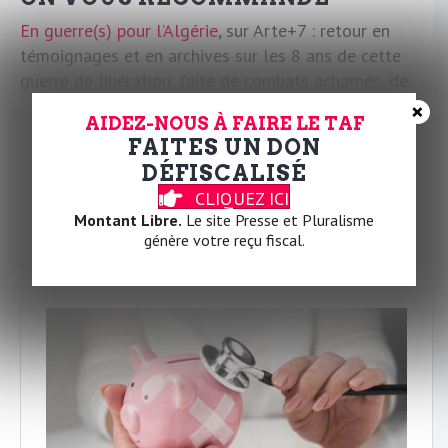
En guerre(s) pour l’Algérie
, sur Arte+7 : retour en
témoignages et en archives sur les 8 ans de cette
guerre de libération, faite de combats acharnés, de
luttes pour la dignité et d’espoirs pour l’avenir.
×
AIDEZ-NOUS À FAIRE LE TAF
FAITES UN DON
DÉFISCALISÉ
CLIQUEZ ICI
Montant Libre.
Le site Presse et Pluralisme
génère votre reçu fiscal.
ÇA SE PASSE SUR REGARDS.FR