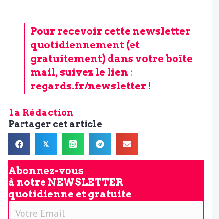
Pour recevoir cette newsletter
quotidiennement (et
gratuitement) dans votre boîte
mail, suivez le lien :
regards.fr/newsletter
!
la Rédaction
Partager cet article
𝕏
Abonnez-vous
à notre
NEWSLETTER
quotidienne et gratuite
V
o