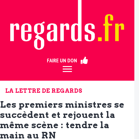
ermer
FAIRE UN DON
LA LETTRE DE REGARDS
Les premiers ministres se
succèdent et rejouent la
même scène : tendre la
main au RN