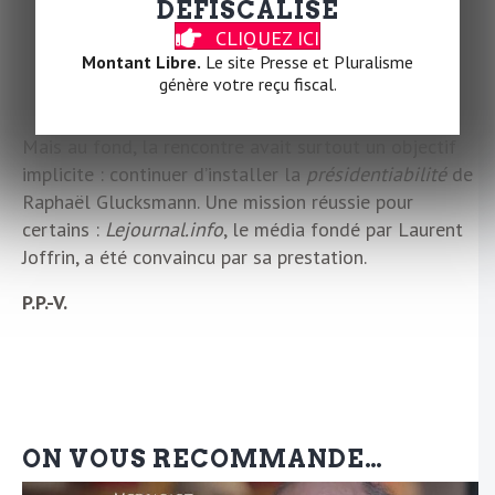
DÉFISCALISÉ
Génération⋅s, Debout !…) s’est donc retrouvée… mais
pas vraiment réunie. Car si Glucksmann et Delga
CLIQUEZ ICI
Montant Libre.
Le site Presse et Pluralisme
persistent à voir en Jean-Luc Mélenchon un obstacle
génère votre reçu fiscal.
électoral, Tondelier, elle, rappelle qu’à l’heure où
l’extrême droite se muscle, l’union est une nécessité.
Mais au fond, la rencontre avait surtout un objectif
implicite : continuer d’installer la
présidentiabilité
de
Raphaël Glucksmann. Une mission réussie pour
certains :
Lejournal.info
, le média fondé par Laurent
Joffrin, a été convaincu par sa prestation.
P.P.-V.
ON VOUS RECOMMANDE…