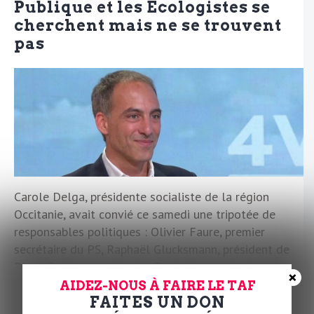
Publique et les Écologistes se
cherchent mais ne se trouvent
pas
Carole Delga, présidente socialiste de la région
Occitanie, avait convié ce samedi une tripotée de
responsables politiques : Olivier Faure, premier
secrétaire du PS, Raphaël Glucksmann, président de
Place Publique, et Marine Tondelier, secrétaire
×
nationale des Écologistes. Une partie de la gauche
AIDEZ-NOUS À FAIRE LE TAF
FAITES UN DON
(sans LFI donc, mais aussi sans le PCF, l’Après,