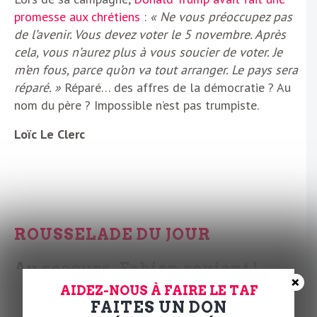
promesse aux chrétiens
:
« Ne vous préoccupez pas
de l’avenir. Vous devez voter le 5 novembre. Après
cela, vous n’aurez plus à vous soucier de voter. Je
m’en fous, parce qu’on va tout arranger. Le pays sera
réparé. »
Réparé… des affres de la démocratie ? Au
nom du père ? Impossible n’est pas trumpiste.
Loïc Le Clerc
ROUSSELADE DU JOUR
Au secours, Fabien revient !
×
AIDEZ-NOUS À FAIRE LE TAF
Défait aux législatives, Fabien Roussel s’était fait
FAITES UN DON