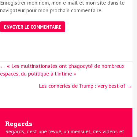
Enregistrer mon nom, mon e-mail et mon site dans le
navigateur pour mon prochain commentaire.
Posts
← « Les multinationales ont phagocyté de nombreux
navigation
espaces, du politique à l’intime »
Les conneries de Trump : very best-of →
Regards
Regards, c'est une revue, un mensuel, des vidéos et