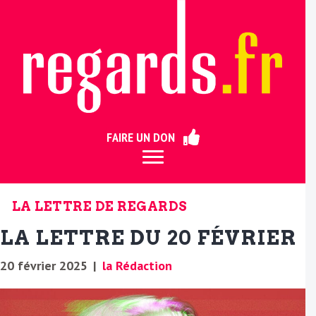
ermer
FAIRE UN DON
LA LETTRE DE REGARDS
LA LETTRE DU 20 FÉVRIER
20 février 2025
|
la Rédaction