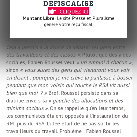
plus discret dans le débat public. Le temps d’écrire un
DÉFISCALISÉ
livre :
Le parti pris du travail
. Avec cette proposition
CLIQUEZ ICI
choc qu’il livre aux journalistes,
cité ici par
l’Opinion
:
Montant Libre.
Le site Presse et Pluralisme
« Je veux supprimer le RSA »
. Et le chef du PCF de
génère votre reçu fiscal.
développer :
« Je condamne cette France qui a
assommé des générations entières à coups de RSA.
Cela a permis à la droite de séparer les gens entre
des travailleurs et des cassos »
. Plutôt que des aides
sociales, Fabien Roussel veut
« un emploi à chacun »
,
sinon
« vous aurez des gens qui viendront vous voir
en disant : pourquoi je me crève la paillasse à bosser
pendant que mon voisin qui touche le RSA vit aussi
bien que moi ? »
Bref, Roussel persiste dans sa
diatribe envers la
« gauche des allocations et des
minima sociaux »
. On se rappelle qu’en leur temps,
les communistes étaient opposés à l’instauration du
RMI puis du RSA. L’idée était de ne pas sortir les
travailleurs du travail. Problème : Fabien Roussel