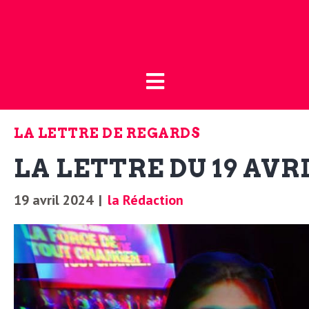
Fermer
L
L
a
’
B
LA LETTRE DE REGARDS
o
a
LA LETTRE DU 19 AVR
u
t
c
19 avril 2024
|
la Rédaction
i
t
q
u
u
e