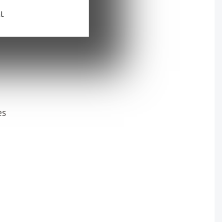
l.
es