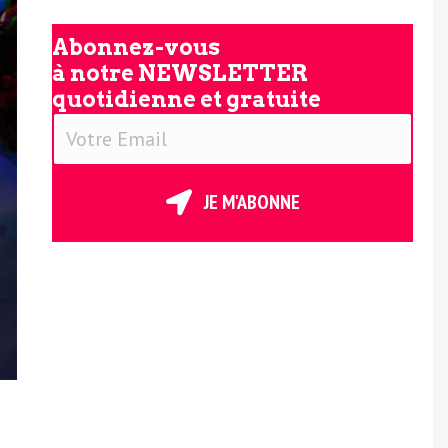
Abonnez-vous
à notre
NEWSLETTER
quotidienne et gratuite
V
o
t
JE M'ABONNE
r
e
E
m
a
i
l