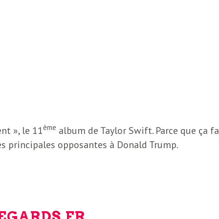
E
ème
t », le 11
album de Taylor Swift. Parce que ça fa
 des principales opposantes à Donald Trump.
REGARDS.FR