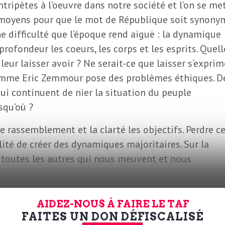
tripètes à l’oeuvre dans notre société et l’on se me
t moyens pour que le mot de République soit synony
ne difficulté que l’époque rend aiguë : la dynamique
profondeur les coeurs, les corps et les esprits. Quell
leur laisser avoir ? Ne serait-ce que laisser s’exprim
omme Eric Zemmour pose des problèmes éthiques. D
ui continuent de nier la situation du peuple
usqu’où ?
e rassemblement et la clarté les objectifs. Perdre c
ilité de créer des dynamiques majoritaires. Sur la
 toutes les autres qui nous meuvent et nous
AIDEZ-NOUS À FAIRE LE TAF
FAITES UN DON DÉFISCALISÉ