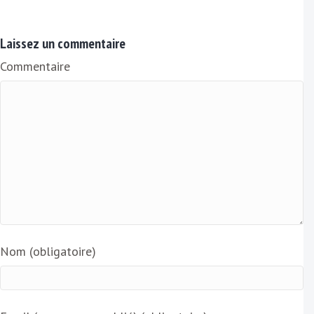
m
a
Laissez un commentaire
i
Commentaire
l
Nom (obligatoire)