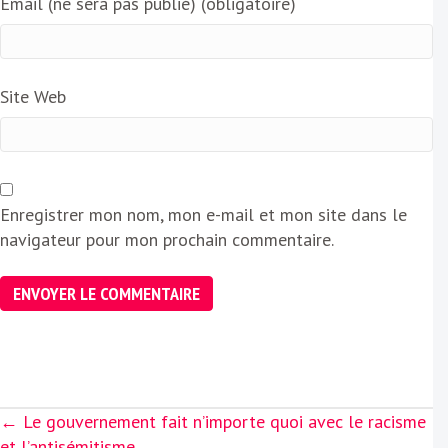
Email (ne sera pas publié) (obligatoire)
Site Web
Enregistrer mon nom, mon e-mail et mon site dans le
navigateur pour mon prochain commentaire.
Posts
← Le gouvernement fait n’importe quoi avec le racisme
navigation
et l’antisémitisme