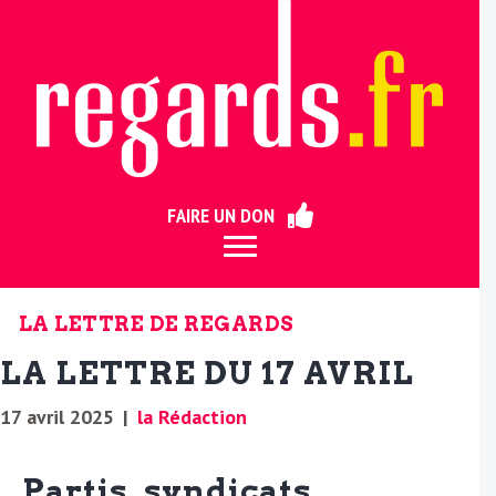
ermer
FAIRE UN DON
LA LETTRE DE REGARDS
LA LETTRE DU 17 AVRIL
17 avril 2025
|
la Rédaction
Partis, syndicats,