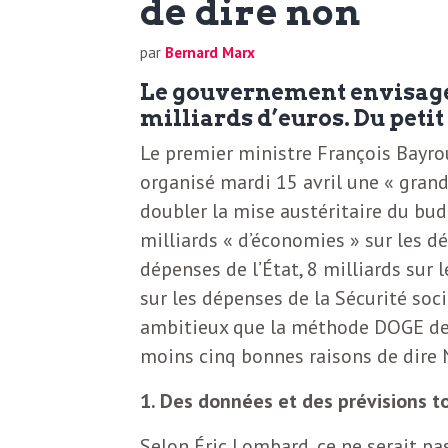
de dire non
N
a
e
par
Bernard Marx
l
w
Le gouvernement envisage 
s
milliards d’euros. Du petit
e
Le premier ministre François Bayro
l
organisé mardi 15 avril une « grand
e
doubler la mise austéritaire du bu
L
t
milliards « d’économies » sur les d
t
dépenses de l’État, 8 milliards sur 
e
e
sur les dépenses de la Sécurité soci
ambitieux que la méthode DOGE de 
r
D
moins cinq bonnes raisons de dire
:
e
1. Des données et des prévisions 
L
a
Selon Éric Lombard, ce ne serait pa