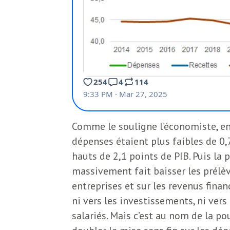
e
R
e
g
a
Comme le souligne l’économiste, en 
dépenses étaient plus faibles de 0,
r
hauts de 2,1 points de PIB. Puis la
massivement fait baisser les prélèv
d
entreprises et sur les revenus financ
ni vers les investissements, ni vers
s
salariés. Mais c’est au nom de la po