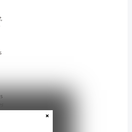
,
s
es
es
×