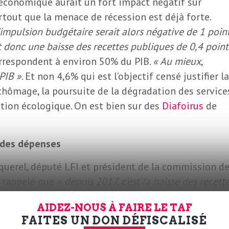
ue économique aurait un fort impact négatif sur
rtout que la menace de récession est déjà forte.
’impulsion budgétaire serait alors négative de 1 point
Et donc une baisse des recettes publiques de 0,4 point
orrespondent à environ 50% du PIB.
« Au mieux
,
 PIB »
. Et non 4,6% qui est l’objectif censé justifier la
 chômage, la poursuite de la dégradation des service
cation écologique. On est bien sur des
Diafoirus
de
s des dépenses
oquerel, député LFI et président de la commission d
a rappelé que
« depuis 2017, c’est la baisse des recett
nses »
. C’est exact. Michaël Zemmour a publié sur son
AIDEZ-NOUS À FAIRE LE TAF
ous, tout à fait parlant. Le niveau de « dépenses
FAITES UN DON DÉFISCALISÉ
rieur à celui de la période 2014-2017, légèrement