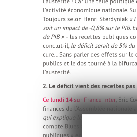
l’austérité ! Car une telle politiq
o
r
l’activité économique nationale. Su
d
Toujours selon Henri Sterdyniak
« l
m
s
soit un impact de -0,8% sur le PIB. 
de PIB »
– les recettes publiques c
U
conclut-il,
le déficit serait de 5% du
cure… Sans parler des effets sur le
S
publics et le dos tourné à la bifur
l’austérité.
A
2. Le déficit vient des recettes pa
Ce lundi 14 sur France Inter
, Éric C
L
finances de l’Assemblée nationale 
qui explique le déficit, pas les dépe
a
compte Bluesky un graphique ci-dess
publiques » en part de PIB est infé