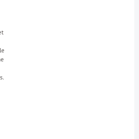
e
et
e
le
ne
s.