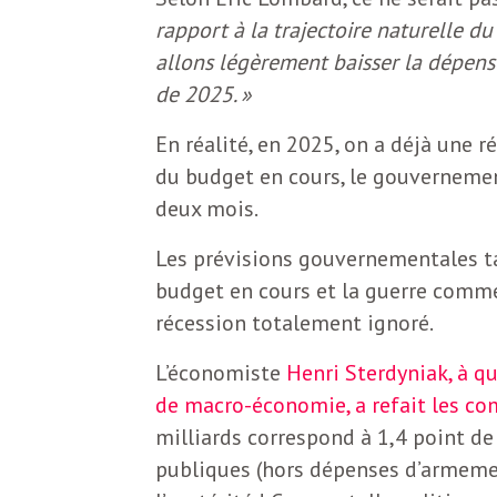
b
rapport à la trajectoire naturelle du
L
allons légèrement baisser la dépens
e
r
de 2025. »
t
En réalité, en 2025, on a déjà une 
i
t
du budget en cours, le gouvernement
r
deux mois.
e
e
Les prévisions gouvernementales ta
d
f
budget en cours et la guerre commer
e
récession totalement ignoré.
R
L’économiste
Henri Sterdyniak, à qu
F
e
de macro-économie, a refait les c
g
milliards correspond à 1,4 point d
r
publiques (hors dépenses d’armement 
a