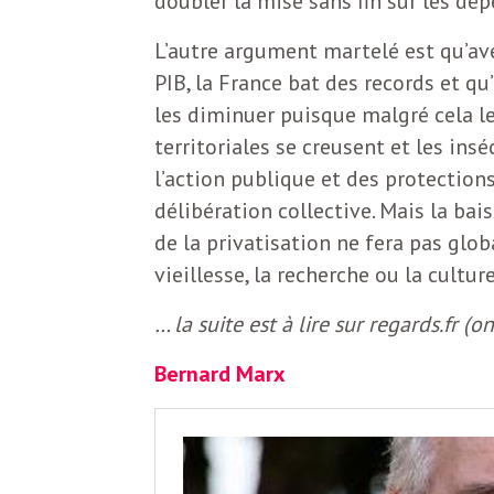
doubler la mise sans fin sur les dép
L’autre argument martelé est qu’a
PIB, la France bat des records et q
les diminuer puisque malgré cela les
territoriales se creusent et les insé
l’action publique et des protections
délibération collective. Mais la ba
de la privatisation ne fera pas glob
vieillesse, la recherche ou la cultur
… la suite est à lire sur regards.fr (
Bernard Marx