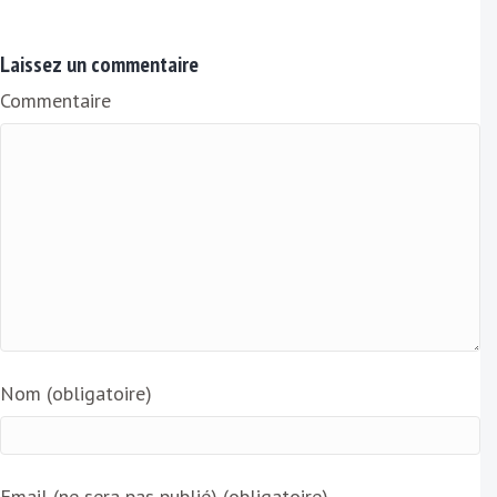
m
a
Laissez un commentaire
i
Commentaire
l
Nom (obligatoire)
Email (ne sera pas publié) (obligatoire)