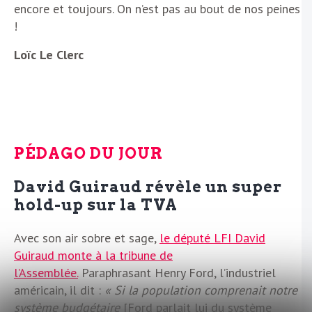
encore et toujours. On n’est pas au bout de nos peines
!
Loïc Le Clerc
PÉDAGO DU JOUR
David Guiraud révèle un super
hold-up sur la TVA
Avec son air sobre et sage,
le député LFI David
Guiraud monte à la tribune de
l’Assemblée.
Paraphrasant Henry Ford, l’industriel
américain, il dit :
« Si la population comprenait notre
système budgétaire
[Ford parlait lui du système